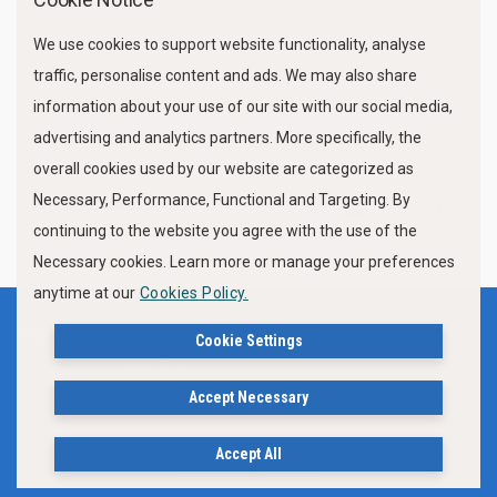
We use cookies to support website functionality, analyse
traffic, personalise content and ads. We may also share
information about your use of our site with our social media,
advertising and analytics partners. More specifically, the
overall cookies used by our website are categorized as
Necessary, Performance, Functional and Targeting. By
FOLLOW US
continuing to the website you agree with the use of the
Necessary cookies. Learn more or manage your preferences
anytime at our
Cookies Policy.
Terms of use
Privacy Policy
Cookie Settings
Cookies Policy
Accept Necessary
Δήλωση Προσβασιμότητας Ιστότοπου Δήμου Βόλου
Accept All
© 2019, City of Volos