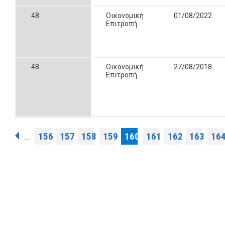
48
Οικονομική
01/08/2022
Επιτροπή
48
Οικονομική
27/08/2018
Επιτροπή
Pages
156
157
158
159
160
161
162
163
16
…