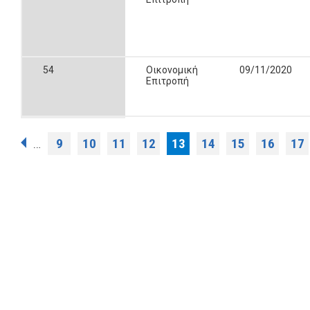
54
Οικονομική
09/11/2020
Επιτροπή
Pages
9
10
11
12
13
14
15
16
17
…