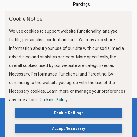
Parkings
Marine Traffic
Cookie Notice
We use cookies to support website functionality, analyse
traffic, personalise content and ads. We may also share
information about your use of our site with our social media,
advertising and analytics partners. More specifically, the
overall cookies used by our website are categorized as
Necessary, Performance, Functional and Targeting. By
FOLLOW US
continuing to the website you agree with the use of the
Necessary cookies. Learn more or manage your preferences
anytime at our
Cookies Policy.
Terms of use
Privacy Policy
Cookie Settings
Cookies Policy
Accept Necessary
Δήλωση Προσβασιμότητας Ιστότοπου Δήμου Βόλου