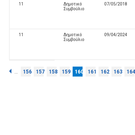
11
Δημοτικό
07/05/2018
Συμβούλιο
11
Δημοτικό
09/04/2024
Συμβούλιο
Pages
156
157
158
159
160
161
162
163
16
…