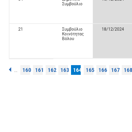
Συμβούλιο
21
Συμβούλιο
18/12/2024
Κοινότητας
Βόλου
Pages
160
161
162
163
164
165
166
167
16
…