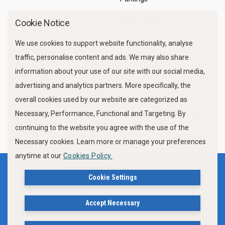
Marine Traffic
Cookie Notice
We use cookies to support website functionality, analyse
traffic, personalise content and ads. We may also share
information about your use of our site with our social media,
advertising and analytics partners. More specifically, the
overall cookies used by our website are categorized as
Necessary, Performance, Functional and Targeting. By
FOLLOW US
continuing to the website you agree with the use of the
Necessary cookies. Learn more or manage your preferences
anytime at our
Cookies Policy.
Terms of use
Privacy Policy
Cookie Settings
Cookies Policy
Accept Necessary
Δήλωση Προσβασιμότητας Ιστότοπου Δήμου Βόλου