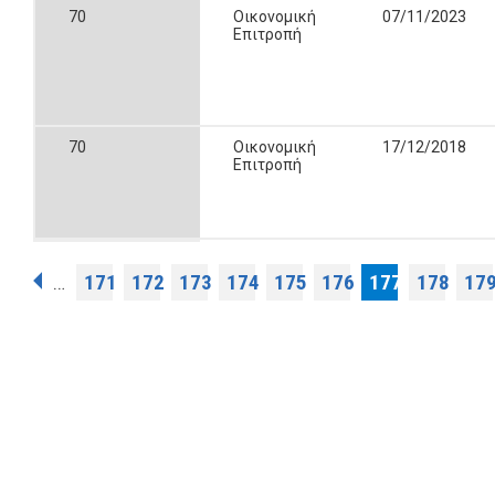
70
Οικονομική
07/11/2023
Επιτροπή
70
Οικονομική
17/12/2018
Επιτροπή
Pages
171
172
173
174
175
176
177
178
17
…