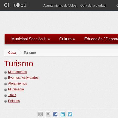
CI. Iolkou
Ayuntamiento de Volos
Guía de la ciudad
Municipal Sección H
»
Cultura
»
Educación / Deport
Casa
Turismo
Turismo
Monumentos
Eventos / Actividades
Alojamientos
Multimedia
Trails
Enlaces