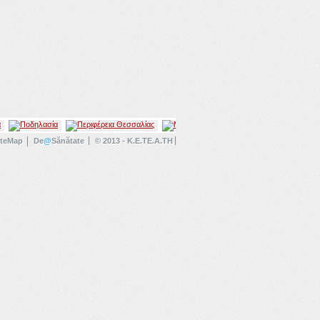
iteMap
De
@
Sănătate
© 2013 - K.E.TE.A.TH