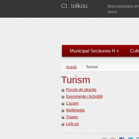
CI. Iolkou
Municipalitatea di
Volos
Municipal Secțiunea H
»
Cult
Acasă
Turism
Turism
Puncte de atractie
Evenimente / Activități
Cazare
Multimedia
Trasee
Link-uri