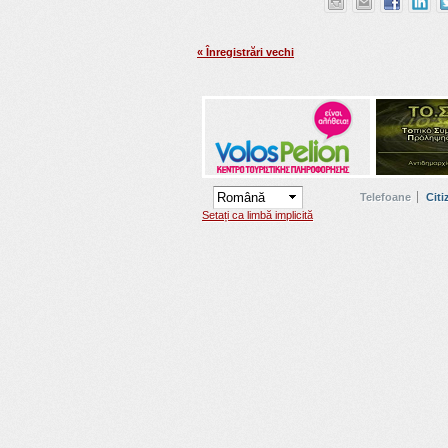
« Înregistrări vechi
Telefoane
Citi
Setați ca limbă implicită