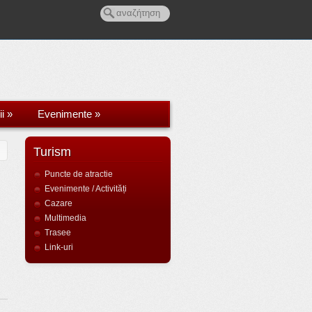
i
»
Evenimente
»
Turism
Puncte de atractie
Evenimente / Activități
Cazare
Multimedia
Trasee
Link-uri