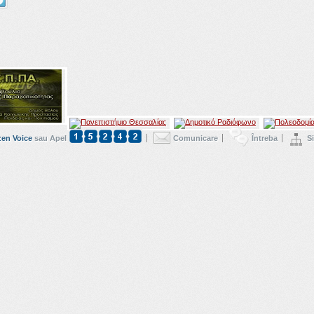
zen Voice
sau Apel
Comunicare
Întreba
S