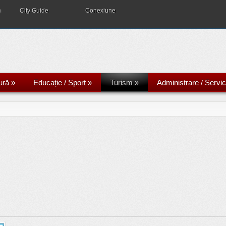
n
City Guide
Conexiune
ură
»
Educație / Sport
»
Turism
»
Administrare / Servici