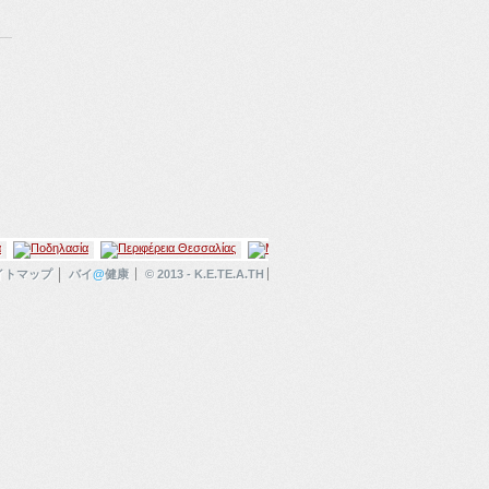
イトマップ
バイ
@
健康
© 2013 - K.E.TE.A.TH