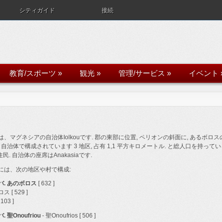
シティガイド
接続
教育/スポーツ
»
観光
»
管理/サービス
»
イベント
は、マグネシアの自治体Iolkouです. 郡の東部に位置, ペリオンの斜面に, あるボロス
 自治体で構成されています 3 地区, 占有 1,1 平方キロメートル. と総人口を持って
1 住民. 自治体の座席はAnakasiaです.
には、次の地区や村で構成:
バ. あのボロス
[ 632 ]
 [ 529 ]
 103 ]
 聖Onoufriou
- 聖Onoufrios [ 506 ]