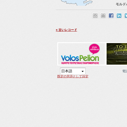
モルドバ
« 古いレコード
電
既定の言語として設定