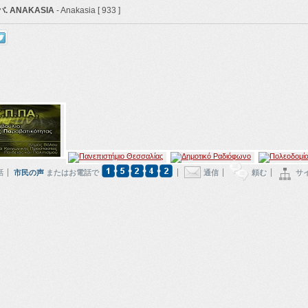
. ANAKASIA
- Anakasia [ 933 ]
話
市民の声
またはお電話で
通信
頼む
サ