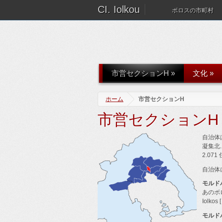
CI. Iolkou
ボロスの市町村
市営セクションH
»
文化
»
ホーム
市営セクションH
市営セクションH
自治体
凝集北.
2.07
自治体
モルド
あのボロス
Iolkos [
モルドバ.