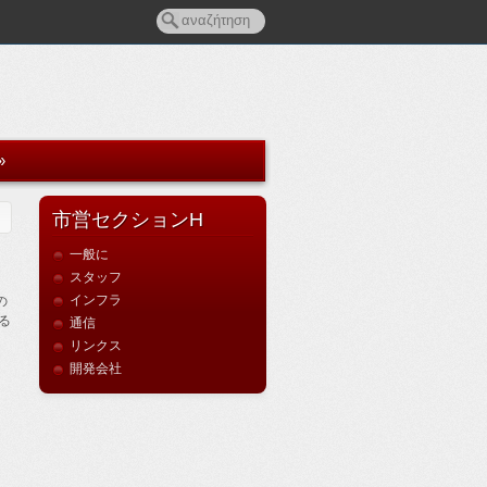
»
市営セクションH
一般に
スタッフ
インフラ
の
いる
通信
リンクス
開発会社