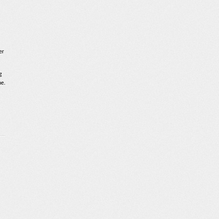
er
g
ne.