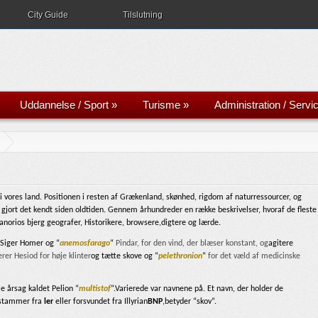
City Guide
Tilslutning
Uddannelse / Sport
»
Turisme
»
Administration / Servi
 vores land. Positionen i resten af ​​Grækenland, skønhed, rigdom af naturressourcer, og
 gjort det kendt siden oldtiden. Gennem århundreder en række beskrivelser, hvoraf de fleste
orios bjerg geografer, Historikere, browsere,digtere og lærde.
Siger Homer og “
anemosfarago
“
Pindar, for den vind, der blæser konstant, og
agitere
erer Hesiod for høje klinter
og tætte skove og “
pelethronion
“
for det væld af medicinske
e årsag kaldet Pelion “
multistof
“.Varierede var navnene på. Et navn, der holder de
 stammer fra
ler
eller forsvundet fra Illyrian
BNP
,betyder “skov”.