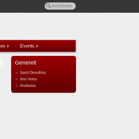
ces
»
Events
»
Generelt
Saint Onoufrios
Ano Volos
Anakasia