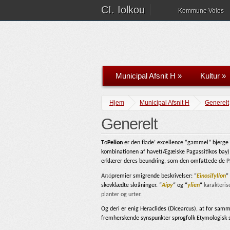
CI. Iolkou
Kommune Volos
Municipal Afsnit H
»
Kultur
»
Hjem
Municipal Afsnit H
Generelt
Generelt
T
ο
Pelion
er den flade’ excellence “gammel” bjerge i
kombinationen af ​​havet(Ægæiske Pagassitikos bay)
erklærer deres beundring, som den omfattede de Pan
A
πό
premier smigrende beskrivelser: “
Einosifyllon
“
skovklædte skråninger. “
Aipy
“
og “
ylien
“
karakteris
planter og urter.
Og deri er enig Heraclides (Dicearcus),
at for samm
fremherskende synspunkter sprogfolk Etymologisk