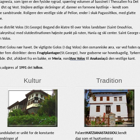
nesia, som igen er den fysiske rygrad, spærring volumen af ​​bassinet i Thessalien fra Det
Øst og Vest. Stejlere østlige skråninger af, danner en forrevne kystlinje – kendt som
 sandstrande. Roligere den vestlige side af Pelion, ender i skak Pagassitikos, med glatte
e.
e distrikt Volos (St.George) Begynd din klatre til over Volos landsbyer (Saint Onoufrios,
Makrynitsa) med slutdestinationen højeste punkt på ruten, Hania og ski center. Saint George 
n Volos.
ottet Golou nær havet.
De vigtigste Golos (I dag Volos) den osmanniske æra, var ved foden o
fter fem distrikter: deres
Frugtplantager
(St.George), hvor godserne var hovedsagelig, Tyrker
åde. Øst, afskåret fra en bakke, er
Meria
, nord
Ano Volos
til
Anakasia
på den vestlige kant.
o,udgøres af
1991
det
Iolkos
.
Kultur
Tradition
Landskabet er unikt for de konstante
Palæet
HATZIANASTASSIOU
,kendt
ændringer af
dag som et hus
Kontos
og