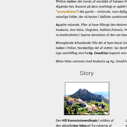
T
Pelion dækker det meste af området af halvøen Mag
Ægæiske Hav. Baseret på dens morfologi er opdelt i 
“
axeny
Aktæon
“i det gamle – minimale, men dejlige
naturlige folder, der nå kysten i idylliske sandstrand
A
gapite rejsende, Efter at have tilbragt den ekstrem
Anakasia, Ano Volos, Stagiates, Katihori,Portaria, 
nu kontinuiteten i byerne dannelsen af ​​den nye bye
A
foregående århundreder lille del af byen besat sl
bakker i Pelion, Nordøstlige del af slottet. Var dere
Lige over
Stift
og vest for
Ag. Onoufrios
i kuperet omr
Ο
Ano Volos sammen med Anakasia og Ag. Onoufri
Story
Den
Hill Kommissionen
Skopis
,i midten af ​​
den aktuelle
Ano Volos
set fra ruinerne af