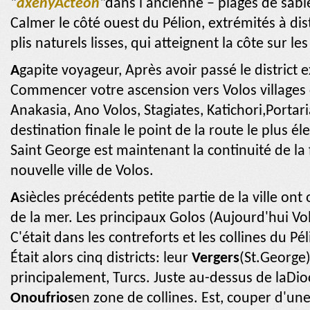
“
axeny
Actéon
“dans l'ancienne – plages de sabl
Calmer le côté ouest du Pélion, extrémités à dis
plis naturels lisses, qui atteignent la côte sur le
A
gapite voyageur, Après avoir passé le district
Commencer votre ascension vers Volos villages 
Anakasia, Ano Volos, Stagiates, Katichori,Portar
destination finale le point de la route le plus éle
Saint George est maintenant la continuité de la
nouvelle ville de Volos.
A
siècles précédents petite partie de la ville on
de la mer.
Les principaux Golos (Aujourd'hui Vo
C'était dans les contreforts et les collines du P
Était alors cinq districts: leur
Vergers
(St.George)
principalement, Turcs. Juste au-dessus de la
Dio
Onoufrios
en zone de collines. Est, couper d'une