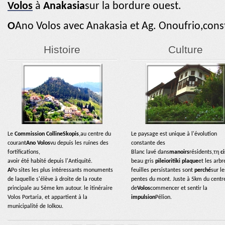
Volos
à
Anakasia
sur la bordure ouest.
Ο
Ano Volos avec Anakasia et Ag. Onoufrio,const
Histoire
Culture
Le
Commission Colline
Skopis
,au centre du
Le paysage est unique à l'évolution
courant
Ano Volos
vu depuis les ruines des
constante des
fortifications,
Blanc lavé dans
manoirs
résidents,τη
c
avoir été habité depuis l'Antiquité.
beau gris
pileioritiki plaque
et les arbr
A
Po sites les plus intéressants monuments
feuilles persistantes sont
perché
sur le
de laquelle s'élève à droite de la route
pentes du mont. Juste à 5km du centr
principale au 5ème km autour. le
itinéraire
de
Volos
commencer et sentir la
Volos Portaria, et appartient à la
impulsion
Pélion.
municipalité de Iolkou.