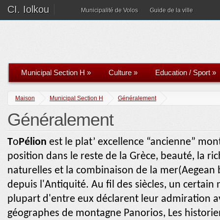
CI. Iolkou
Municipalité de Volos
Guide de la ville
Municipal Section H
»
Culture
»
Education / Sport
»
Maison
Municipal Section H
Généralement
Généralement
T
ο
Pélion
est le plat’ excellence “ancienne” mon
position dans le reste de la Grèce, beauté, la r
naturelles et la combinaison de la mer(Aegean 
depuis l'Antiquité. Au fil des siècles, un certai
plupart d'entre eux déclarent leur admiration ave
géographes de montagne Panorios, Les historien