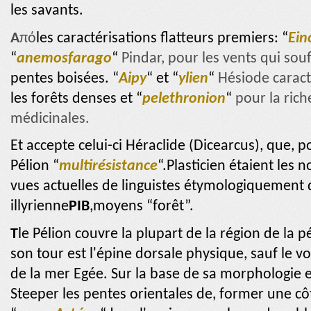
les savants.
A
πό
les caractérisations flatteurs premiers: “
Ein
“
anemosfarago
“
Pindar, pour les vents qui so
pentes boisées. “
Aipy
“
et “
ylien
“
Hésiode caract
les forêts denses et “
pelethronion
“
pour la rich
médicinales.
Et accepte celui-ci Héraclide (Dicearcus),
que, p
Pélion “
multirésistance
“.Plasticien étaient les
vues actuelles de linguistes étymologiquement
illyrienne
PIB
,moyens “forêt”.
T
le Pélion couvre la plupart de la région de la 
son tour est l'épine dorsale physique, sauf le v
de la mer Egée. Sur la base de sa morphologie est
Steeper les pentes orientales de, former une c