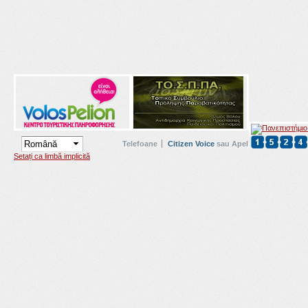
Telefoane
Citizen Voice
sau Apel
Setați ca limbă implicită