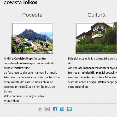
aceasta
Iolkos
.
Poveste
Cultură
Ο
Hill a Comisiei
Skopis
,în centrul
Peisajul este unic la schimbările cons
curentului
Ano Volos
așa cum se vede din
de
ruinele fortificațiilor,
Alb spălate în
conace
rezidenților,τη
cio
au fost locuite din cele mai vechi timpuri.
frumos gri
pileioritiki placă
și copacii 
A
Po cele mai interesante obiective turistice
verzi sunt
cocoțat
pe pantele Muntelui
monumente din care se ridica chiar pe
5 km de centrul orașului
Volos
începe și
șoseaua principală la a 5-km în jurul. de
simt
puls
Pelion.
traseu
Volos Portaria, și aparține Iolkou
municipiului.