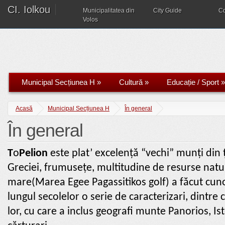
CI. Iolkou
Municipalitatea din
City Guide
C
Volos
Municipal Secțiunea H
»
Cultură
»
Educație / Sport
»
Acasă
Municipal Secțiunea H
În general
În general
T
ο
Pelion
este plat’ excelență “vechi” munți din ț
Greciei, frumusețe, multitudine de resurse natu
mare(Marea Egee Pagassitikos golf) a făcut cuno
lungul secolelor o serie de caracterizari, dintre
lor, cu care a inclus geografi munte Panorios, Ist