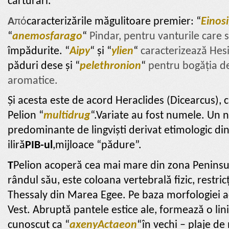
cărturari.
A
πό
caracterizările măgulitoare premier: “
Einosi
“
anemosfarago
“
Pindar, pentru vanturile care s
împădurite. “
Aipy
“
și “
ylien
“
caracterizează Hesi
păduri dese și “
pelethronion
“
pentru bogăția de
aromatice.
Și acesta este de acord Heraclides (Dicearcus),
c
Pelion “
multidrug
“.Variate au fost numele. Un 
predominante de lingviști derivat etimologic di
iliră
PIB-ul
,mijloace “pădure”.
T
Pelion acoperă cea mai mare din zona Peninsul
rândul său, este coloana vertebrală fizic, restri
Thessaly din Marea Egee. Pe baza morfologiei ace
Vest. Abruptă pantele estice ale, formează o lin
cunoscut ca “
axeny
Actaeon
“în vechi – plaje d