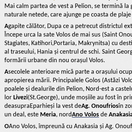
Mai calm partea de vest a Pelion, se termină la g
naturale netede, care ajunge pe coasta de plaje d
A
gapite călător, Dupa ce a petrecut districtul e
Începe urca la sate Volos de mai sus (Saint Ono
Stagiates, Katihori,Portaria, Makrynitsa) cu desti
al traseului, Hania și centrul de schi. Saint Geo
formării urbane din nou orașul Volos.
A
secolele anterioare mică parte a orașului ocup
apropierea mării.
Principalele Golos (Astăzi Vol
poalele și dealurile din Pelion, Nord-est a castelu
lor
Livezi
(St.George), unde moșiile au fost în prin
deasupra
Eparhie
și la vest de
Ag. Onoufrios
în zo
un deal, este
Meria
, nord
Ano Volos
de
Anakasi
Ο
Ano Volos, împreună cu Anakasia și Ag. Onoufr