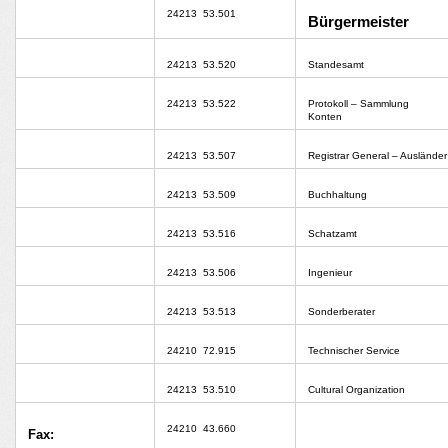
24213
53.501
Bürgermeister
24213
53.520
Standesamt
24213
53.522
Protokoll – Sammlung
Konten
24213
53.507
Registrar General – Ausländer
24213
53.509
Buchhaltung
24213
53.516
Schatzamt
24213
53.506
Ingenieur
24213
53.513
Sonderberater
24210
72.915
Technischer Service
24213
53.510
Cultural Organization
24210
43.660
Fax: