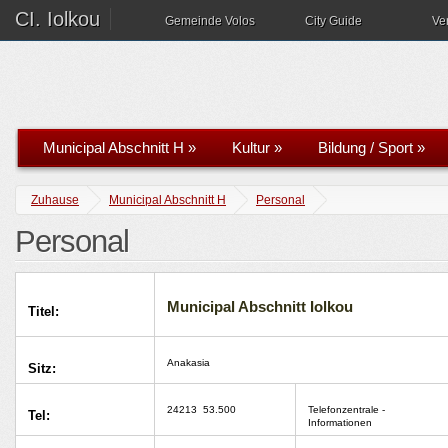
CI. Iolkou
Gemeinde Volos
City Guide
Ve
Municipal Abschnitt H
»
Kultur
»
Bildung / Sport
»
Zuhause
Municipal Abschnitt H
Personal
Personal
Municipal Abschnitt Iolkou
Titel:
Anakasia
Sitz:
24213
53.500
Telefonzentrale -
Tel:
Informationen