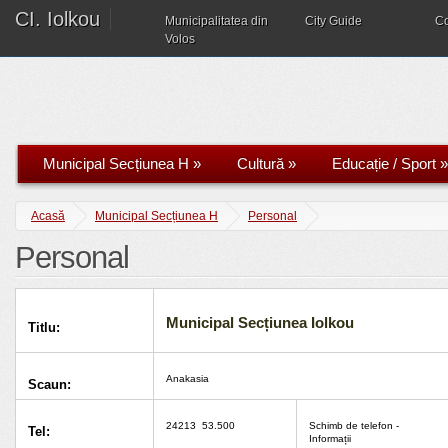
CI. Iolkou
Municipalitatea din
City Guide
C
Volos
Municipal Secțiunea H
»
Cultură
»
Educație / Sport
»
Acasă
Municipal Secțiunea H
Personal
Personal
Municipal Secțiunea Iolkou
Titlu:
Anakasia
Scaun:
24213
53.500
Schimb de telefon -
Tel:
Informații