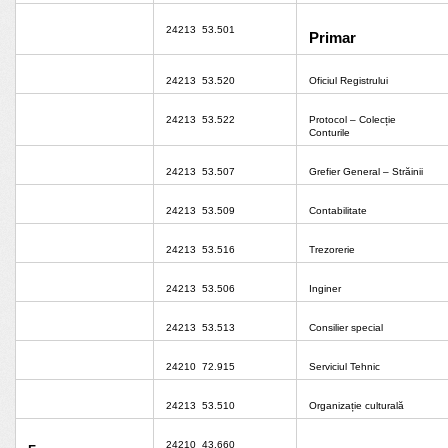
24213
53.501
Primar
24213
53.520
Oficiul Registrului
24213
53.522
Protocol – Colecție
Conturile
24213
53.507
Grefier General – Străinii
24213
53.509
Contabilitate
24213
53.516
Trezorerie
24213
53.506
Inginer
24213
53.513
Consilier special
24210
72.915
Serviciul Tehnic
24213
53.510
Organizație culturală
24210
43.660