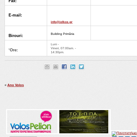
Fax:
E-mail:
info@iolkos.gr
Building Primăria
Birouri:
Luni -
Vineri, 07:00am. -
‘Ore:
14:30pm.
«
Ano Volos