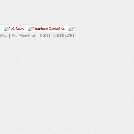
teMap
Ved
@
Sundhed
© 2013 - K.E.TE.A.TH