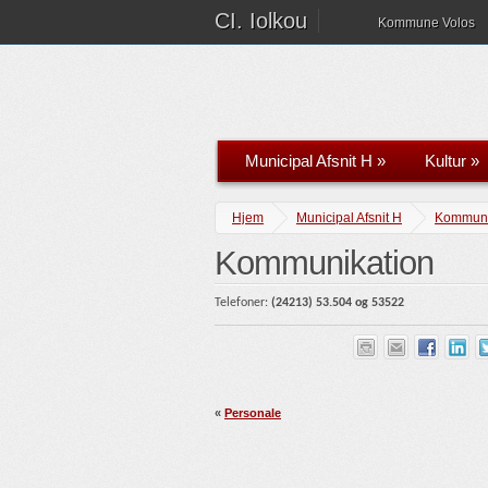
CI. Iolkou
Kommune Volos
Municipal Afsnit H
»
Kultur
»
Hjem
Municipal Afsnit H
Kommuni
Kommunikation
Telefoner:
(2421
3)
5
3.
504 og 53522
«
Personale