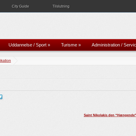
City Guide
Tilslutning
Uddannelse / Sport
»
Turisme
»
Administration / Servi
kation
Saint Nikolakis den “Hængende