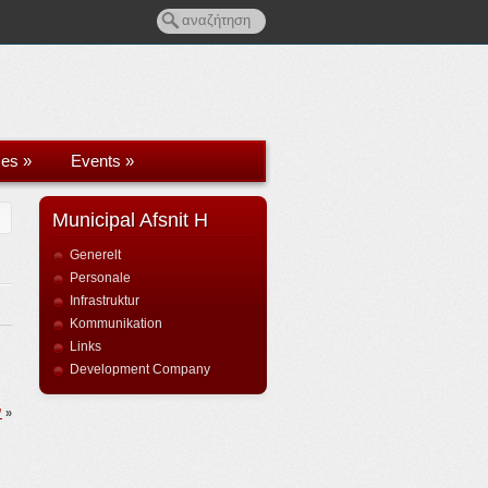
ces
»
Events
»
Municipal Afsnit H
Generelt
Personale
Infrastruktur
Kommunikation
Links
Development Company
”
»