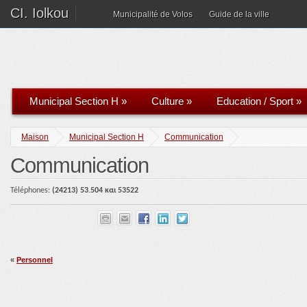
CI. Iolkou
Municipalité de Volos
Guide de la ville
Municipal Section H
»
Culture
»
Education / Sport
»
Maison
Municipal Section H
Communication
Communication
Téléphones:
(2421
3)
5
3.
504 και 53522
«
Personnel