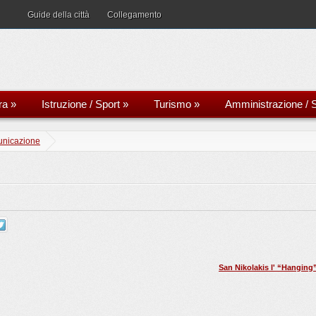
Guide della città
Collegamento
ra
»
Istruzione / Sport
»
Turismo
»
Amministrazione / S
nicazione
San Nikolakis l' “Hanging