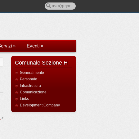
ervizi
»
Eventi
»
Comunale Sezione H
Generalmente
Personale
Infrastruttura
Comunicazione
Links
Development Company
”
»