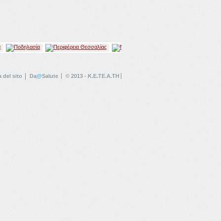
 del sito
Da
@
Salute
© 2013 - K.E.TE.A.TH