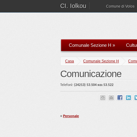
CI. Iolkou
Comune di Volos
Comunale Sezione H
»
Cultu
Casa
Comunale Sezione H
Comu
Comunicazione
Telefoni:
(2421
3)
5
3.
504 και 53.522
«
Personale