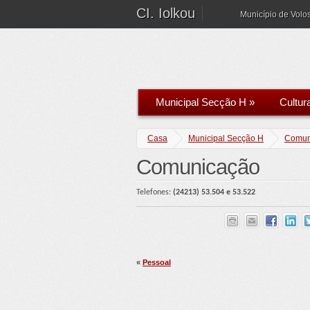
CI. Iolkou
Município de Volo
Municipal Secção H
»
Cultur
Casa
Municipal Secção H
Comun
Comunicação
Telefones:
(2421
3)
5
3.
504 e 53.522
«
Pessoal