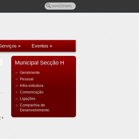
Serviços
»
Eventos
»
Municipal Secção H
Geralmente
Pessoal
Infra-estrutura
Comunicação
Ligações
Companhia de
Desenvolvimento
”
»