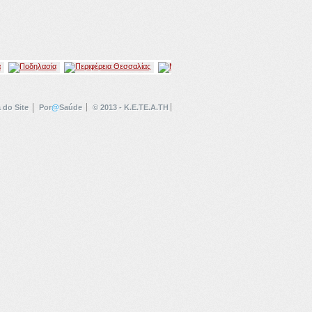
 do Site
Por
@
Saúde
© 2013 - K.E.TE.A.TH