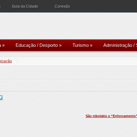
s
Guia da Cidade
Conexão
a
»
Educação / Desporto
»
Turismo
»
Administração / 
icação
São nikolakis o “Enforcamento