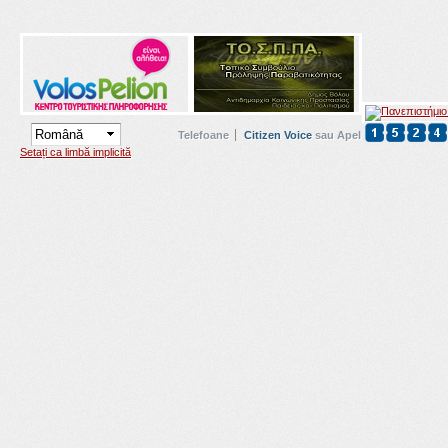
Telefoane
Citizen Voice
sau Apel
Setați ca limbă implicită