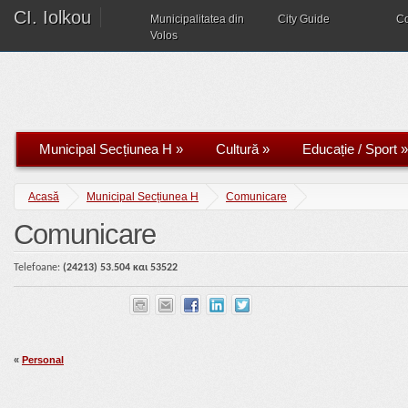
CI. Iolkou
Municipalitatea din
City Guide
C
Volos
Municipal Secțiunea H
»
Cultură
»
Educație / Sport
»
Acasă
Municipal Secțiunea H
Comunicare
Comunicare
Telefoane:
(2421
3)
5
3.
504 και 53522
«
Personal