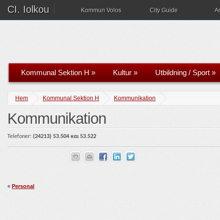
CI. Iolkou
Kommun Volos
City Guide
A
Kommunal Sektion H
»
Kultur
»
Utbildning / Sport
»
Hem
Kommunal Sektion H
Kommunikation
Kommunikation
Telefoner:
(2421
3)
5
3.
504 και 53.522
«
Personal