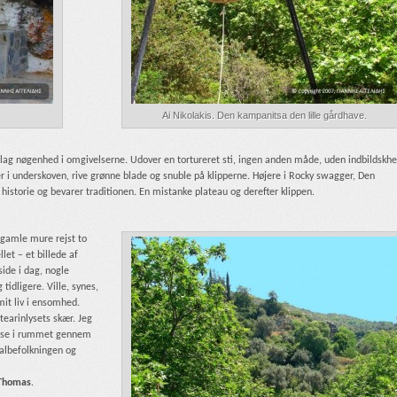
Ai Nikolakis. Den kampanitsa den lille gårdhave.
slag nøgenhed i omgivelserne. Udover en tortureret sti, ingen anden måde, uden indbildskh
ter i underskoven, rive grønne blade og snuble på klipperne. Højere i Rocky swagger, Den
r historie og bevarer traditionen. En mistanke plateau og derefter klippen.
 gamle mure rejst to
let – et billede af
side i dag, nogle
idligere. Ville, synes,
mit liv i ensomhed.
tearinlysets skær. Jeg
relse i rummet gennem
okalbefolkningen og
Thomas
.