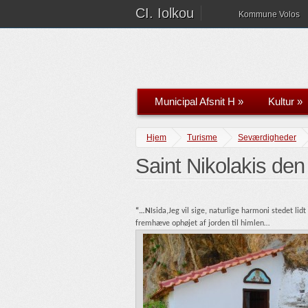
CI. Iolkou
Kommune Volos
Municipal Afsnit H
»
Kultur
»
Hjem
Turisme
Seværdigheder
Saint Nikolakis de
“…N
Isida,Jeg vil sige, naturlige harmoni stedet l
fremhæve ophøjet af jorden til himlen…