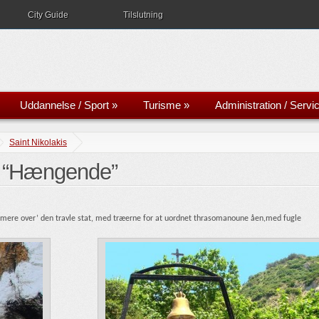
City Guide
Tilslutning
Uddannelse / Sport
»
Turisme
»
Administration / Servi
Saint Nikolakis
n “Hængende”
idt mere over’ den travle stat, med træerne for at uordnet thrasomanoune åen,med fugle