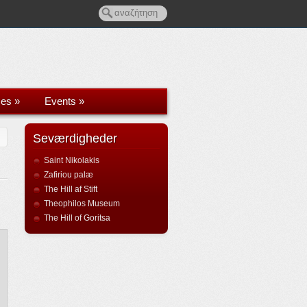
ces
»
Events
»
Seværdigheder
Saint Nikolakis
Zafiriou palæ
The Hill af Stift
Theophilos Museum
The Hill of Goritsa