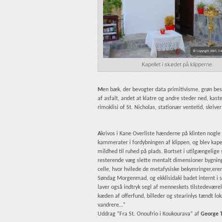
Kapellet i skødet på klipperne.
M
en bæk, der bevogter data primitivisme, grøn be
af asfalt, andet at klatre og andre steder ned, kas
rimoklisi of St. Nicholas, stationær ventetid, skrive
A
krivos i Kane Overliste hænderne på klinten nogle
kammerater i fordybningen af ​​klippen, og blev kapel
mildhed til ruhed på plads. Bortset i utilgængelige 
resterende væg slette mentalt dimensioner bygning t
celle, hvor hvilede de metafysiske bekymringer,ere
Søndag Morgenmad, og ekklisidaki badet internt i s
laver også indtryk segl af menneskets tilstedevæ
kæden af ​​offerfund, billeder og stearinlys tændt l
vandrere…”
Uddrag “Fra St. Onoufrio i Koukourava” af
George 