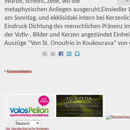
Würde, scheint, Zelle, wo die
Ai 
metaphysischen Anliegen ausgeruht,Einsiedler 
am Sonntag, und ekklisidaki intern bei Kerzenli
Eindruck Dichtung des menschlichen Präsenz i
der Votiv-, Bilder und Kerzen angezündet Ein
Auszüge “Von St. Onoufrio in Koukourava” von
«
Kommunikation
Als Standardsprache festlegen