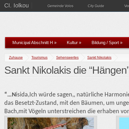
CI. Iolkou
Gemeinde Volos
City Guide
Ve
Municipal Abschnitt H
»
Kultur
»
Bildung / Sport
»
Zuhause
Tourismus
Sehenswertes
Sankt Nikolakis
Sankt Nikolakis die “Hängen
“…N
isida,Ich würde sagen,, natürliche Harmoni
das Besetzt-Zustand, mit den Bäumen, um ung
Bach,mit Vögeln unterstreichen die erhaben v