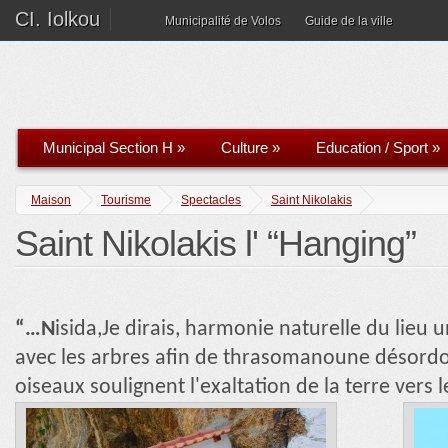
CI. Iolkou
Municipalité de Volos
Guide de la ville
Municipal Section H
»
Culture
»
Education / Sport
»
Maison
Tourisme
Spectacles
Saint Nikolakis
Saint Nikolakis l' “Hanging”
“…N
isida,Je dirais, harmonie naturelle du lieu 
avec les arbres afin de thrasomanoune désord
oiseaux soulignent l'exaltation de la terre vers l