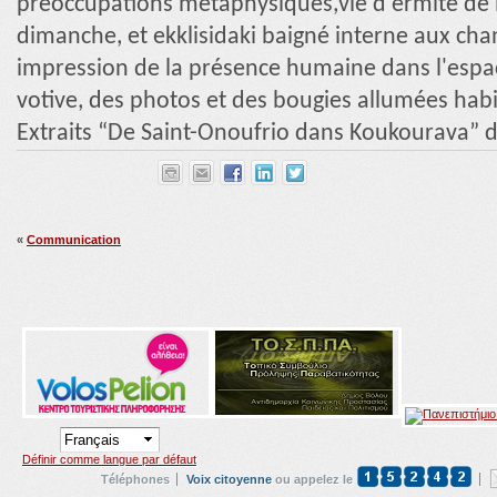
préoccupations métaphysiques,vie d'ermite de l
dimanche, et ekklisidaki baigné interne aux chand
impression de la présence humaine dans l'espac
votive, des photos et des bougies allumées hab
Extraits “De Saint-Onoufrio dans Koukourava” 
«
Communication
Définir comme langue par défaut
Téléphones
Voix citoyenne
ou appelez le