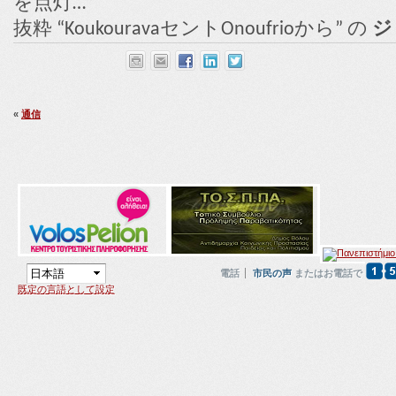
を点灯…”
抜粋 “KoukouravaセントOnoufrioから” の
ジ
«
通信
電話
市民の声
またはお電話で
既定の言語として設定