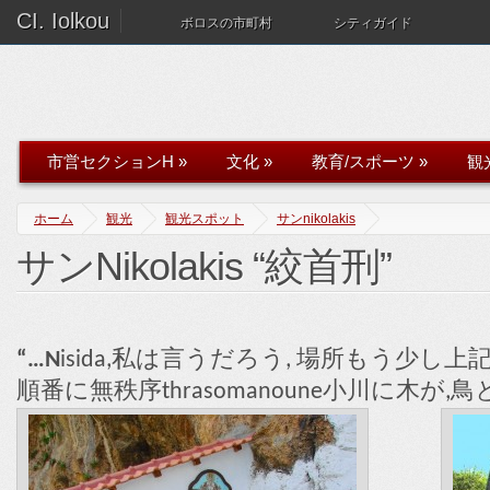
CI. Iolkou
ボロスの市町村
シティガイド
市営セクションH
»
文化
»
教育/スポーツ
»
観
ホーム
観光
観光スポット
サンnikolakis
サンNikolakis “絞首刑”
“…N
isida,私は言うだろう, 場所もう少し上
順番に無秩序thrasomanoune小川に木が