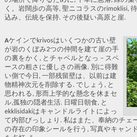
の場所で降りるために, 下草に急落, 緑の
く。岩闊歩の高等, 聖ニコラスのrimoklisi
込み、伝統を保持. その後疑い高原と崖.
A
ケインでkrivosはいくつかの古い壁
が岩のくぼみ2つの仲間を建て崖の手
の裏をかく, とチャペルとなっ – スペ
ースの粗さに優しさの画像. 別に得難
い側で今日, 一部残留壁は、以前は建
物精神次元を削除する. でしょう, と
思われる, 形而上学的な懸念を休まセ
ル,孤独の隠者生活. 日曜日朝食, と
ekklisidakiはキャンドルライトによっ
て内部びっしょり. 私はまた、奉納のチェ
の存在の印象シールを行う, 写真やキャン