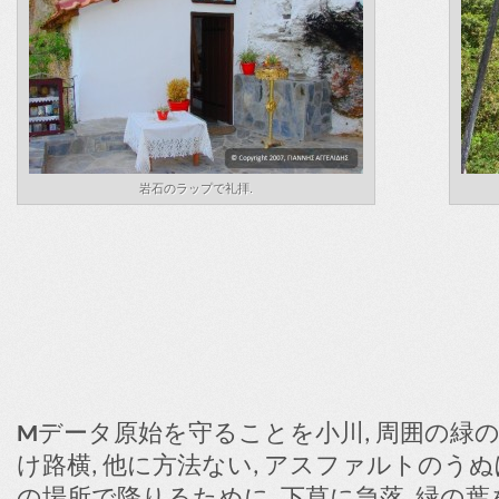
岩石のラップで礼拝.
M
データ原始を守ることを小川, 周囲の緑の
け路横, 他に方法ない, アスファルトのうぬ