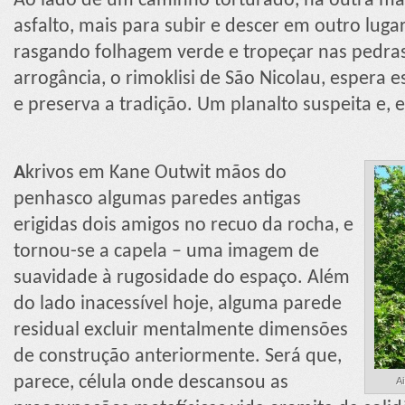
Ao lado de um caminho torturado, há outra ma
asfalto, mais para subir e descer em outro lug
rasgando folhagem verde e tropeçar nas pedras
arrogância, o rimoklisi de São Nicolau, espera es
e preserva a tradição. Um planalto suspeita e, e
A
krivos em Kane Outwit mãos do
penhasco algumas paredes antigas
erigidas dois amigos no recuo da rocha, e
tornou-se a capela – uma imagem de
suavidade à rugosidade do espaço. Além
do lado inacessível hoje, alguma parede
residual excluir mentalmente dimensões
de construção anteriormente. Será que,
parece, célula onde descansou as
Ai