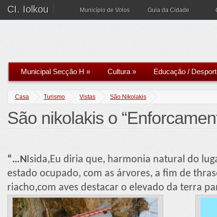
CI. Iolkou
Município de Volos
Guia da Cidade
Municipal Secção H
»
Cultura
»
Educação / Desport
Casa
Turismo
Vistas
São Nikolakis
São nikolakis o “Enforcamen
“…N
Isida,Eu diria que, harmonia natural do lu
estado ocupado, com as árvores, a fim de th
riacho,com aves destacar o elevado da terra p