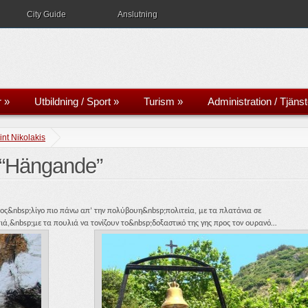
City Guide
Anslutning
r
»
Utbildning / Sport
»
Turism
»
Administration / Tjänst
int Nikolakis
n “Hängande”
πος&nbsp;λίγο πιο πάνω απ’ την πολύβουη&nbsp;πολιτεία, με τα πλατάνια σε
ά,&nbsp;με τα πουλιά να τονίζουν το&nbsp;δοξαστικό της γης προς τον ουρανό…