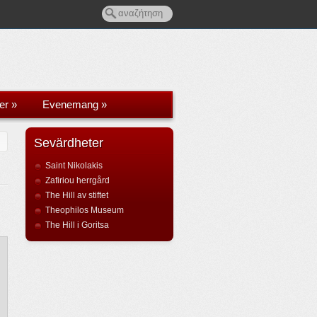
er
»
Evenemang
»
Sevärdheter
Saint Nikolakis
Zafiriou herrgård
The Hill av stiftet
Theophilos Museum
The Hill i Goritsa