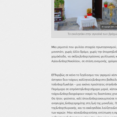
Το εκκλησάκι στην αγκαλιά των βράχω
M
ια ρεματιά που φυλάει στοιχεία πρωτογονισμού
μονοπάτι, χωρίς άλλο δρόμο, χωρίς την έπαρση&nb
χαμόκλαδα, να σκίζεις&nbsp;πράσινες φυλλωσιές 
Αγίου&nbsp;Νικολάου, σε στάση αναμονής, γράφει
ETT
κριβώς σε κείνο το ξεγέλασμα του γκρεμού κά
έστησαν δυο τοίχους κολλητούς&nbsp;στο βαθούλω
το&nbsp;ξωκλήσι – μια εικόνα πραότητας στην&nb
Παράμερα σε απρόσιτη&nbsp;σήμερα μεριά, κάπο
τοίχου&nbsp;διαγράφουν νοερά τις διαστάσεις χτι
Θα ήταν, φαίνεται, κελί όπου&nbsp;ακουμπούσε τ
ανησυχίες,&nbsp;ερημίτης στη ζωή της μοναξιάς. 
της&nbsp;Κυριακής, και το εκκλησιδάκι λούζεται&
των κεριών. Μου κάνει&nbsp;επίσης εντύπωση η σ