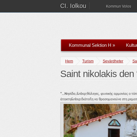
CI. Iolkou
Kommun Volos
Kommunal Sektion H
»
Kultu
Hem
Turism
Sevärdheter
Sa
Saint nikolakis de
“…Ν
ησίδα,&nbsp;θάλεγες, φυσικής αρμονίας ο τό
άτακτη&nbsp;διάταξη να θρασομανούνε στη ρεματι