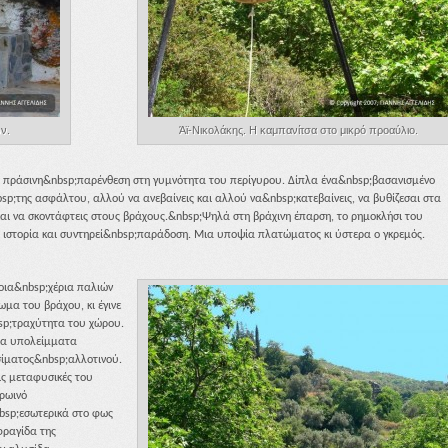
ν.
Άϊ-Νικολάκης. Η καμπανίτσα στο μικρό προαύλιο.
, πράσινη&nbsp;παρένθεση στη γυμνότητα του περίγυρου. Δίπλα ένα&nbsp;βασανισμένο
sp;της ασφάλτου, αλλού να ανεβαίνεις και αλλού να&nbsp;κατεβαίνεις, να βυθίζεσαι στα
και να σκοντάφτεις στους βράχους.&nbsp;Ψηλά στη βράχινη έπαρση, το ρημοκλήσι του
 ιστορία και συντηρεί&nbsp;παράδοση. Μια υποψία πλατώματος κι ύστερα ο γκρεμός.
ποια&nbsp;χέρια παλιών
μα του βράχου, κι έγινε
sp;τραχύτητα του χώρου.
ια υπολείμματα
σίματος&nbsp;αλλοτινού.
ις μεταφυσικές του
Πρωινό
nbsp;εσωτερικά στο φως
φραγίδα της