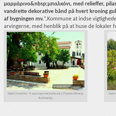
μαρμάρινο&nbsp;μπαλκόνι, med relieffer, pilast
vandrette dekorative bånd på hvert kroning gulv,
af bygningen mv.
“.Kommune at indse vigtigheden
arvingerne, med henblik på at huse de lokaler for
Saint Onoufrios. Η ομώνυμη εκκλησία και η Πλατεία Εθνικής
Saint
Αντίστασης.