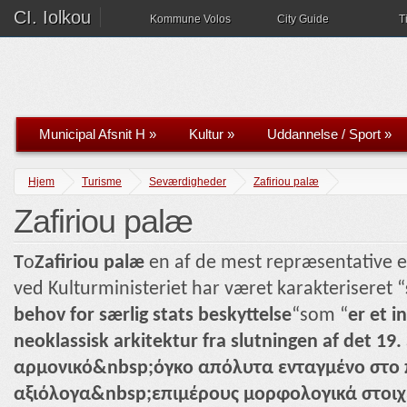
CI. Iolkou
Kommune Volos
City Guide
T
Municipal Afsnit H
»
Kultur
»
Uddannelse / Sport
»
Hjem
Turisme
Seværdigheder
Zafiriou palæ
Zafiriou palæ
T
o
Zafiriou palæ
en af ​​de mest repræsentative
ved Kulturministeriet har været karakteriseret “
behov for særlig stats beskyttelse
“som “
er et 
neoklassisk arkitektur fra slutningen af ​​det 19
αρμονικό&nbsp;όγκο απόλυτα ενταγμένο στο 
αξιόλογα&nbsp;επιμέρους μορφολογικά στοιχε