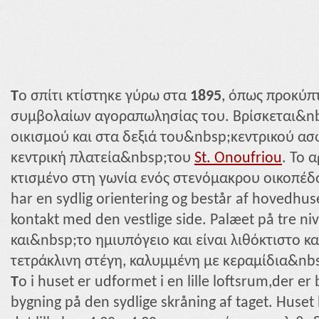
T
o σπίτι κτίστηκε γύρω στα
1895
, όπως προκύπ
συμβολαίων αγοραπωλησίας του. Βρίσκεται&nb
οικισμού και στα δεξιά του&nbsp;κεντρικού ασ
κεντρική πλατεία&nbsp;του
St. Onoufriou
. Το 
κτισμένο στη γωνία ενός στενόμακρου οικοπέ
har en sydlig orientering og består af hovedhuset 
kontakt med den vestlige side. Palæet på tre n
και&nbsp;το ημιυπόγειο και είναι λιθόκτιστο 
τετράκλινη στέγη, καλυμμένη με κεραμίδια&nbs
T
o i huset er udformet i en lille loftsrum,der er 
bygning på den sydlige skråning af taget. Huse