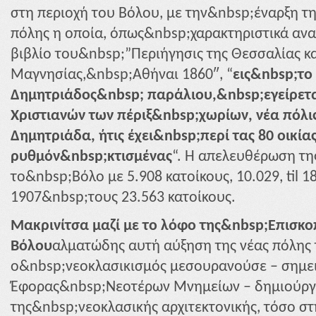
στη περιοχή του Βόλου, με την&nbsp;έναρξη τ
πόλης η οποία, όπως&nbsp;χαρακτηριστικά αν
βιβλίο του&nbsp;”Περιήγησις της Θεσσαλίας κ
Μαγνησίας,&nbsp;Αθήναι 1860″, “
εις&nbsp;το
Δημητριάδος&nbsp; παράλιου,&nbsp;εγείρεται
Χριστιανών των πέριξ&nbsp;χωρίων, νέα πόλ
Δημητριάδα, ήτις έχει&nbsp;περί τας 80 οικία
ρυθμόν&nbsp;κτισμένας
“. Η απελευθέρωση τη
το&nbsp;Βόλο με 5.908 κατοίκους,
10.029, til 
1907&nbsp;τους 23.563 κατοίκους.
Μακρινίτσα μαζί με το λόφο της&nbsp;Επισκο
Βόλου
αλματώδης αυτή αύξηση της νέας πόλης 
ο&nbsp;νεοκλασικισμός μεσουρανούσε – σημει
Έφορας&nbsp;Νεοτέρων Μνημείων – δημιούργ
της&nbsp;νεοκλασικής αρχιτεκτονικής, τόσο στ