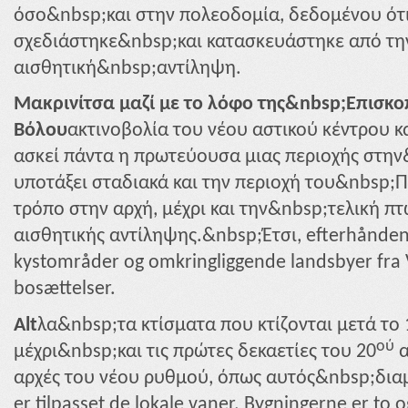
όσο&nbsp;και στην πολεοδομία, δεδομένου ότ
σχεδιάστηκε&nbsp;και κατασκευάστηκε από την
αισθητική&nbsp;αντίληψη.
Μακρινίτσα μαζί με το λόφο της&nbsp;Επισκο
Βόλου
ακτινοβολία του νέου αστικού κέντρου κ
ασκεί πάντα η πρωτεύουσα μιας περιοχής στην
υποτάξει σταδιακά και την περιοχή του&nbsp;
τρόπο στην αρχή, μέχρι και την&nbsp;τελική π
αισθητικής αντίληψης.&nbsp;Έτσι, efterhånden 
kystområder og omkringliggende landsbyer fra Vo
bosættelser.
Alt
λα&nbsp;τα κτίσματα που κτίζονται μετά το 
ού
μέχρι&nbsp;και τις πρώτες δεκαετίες του 20
α
αρχές του νέου ρυθμού, όπως αυτός&nbsp;δια
er tilpasset de lokale vaner. Bygningerne er to 