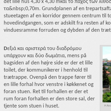
det lille hus
4,30 x 4,30 m
και το πάχος των λιθο
τα&nbsp;
0,70m.
Grundplanen af ​​en trepartsaf
stueetagen af ​​en korridor gennem centrum til 
hovedindgangen, som er adskilt fra resten af ​​
vinduesramme forruden og dybden af ​​den trætr
D
εξιά και αριστερά του διαδρόμου
υπάρχουν και δύο δωμάτια, mens på
bagsiden af ​​den højre side er der et lille
toilet, der kommunikerer i henhold til
trætrappe. Ovenpå den trappe fører til
en lille forhal hvor venstre i køkkenet og
foran stuen. Ret til forhallen er der et
rum foran forhallen er den store sal, der
tjente som stuen i huset.
Η Ανα