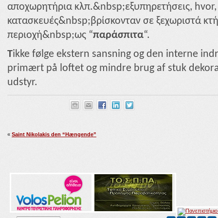
αποχωρητήρια κλπ.&nbsp;εξυπηρετήσεις, hvor, 
κατασκευές&nbsp;βρίσκονταν σε ξεχωριστά κτή
περιοχή&nbsp;ως “
παράσπιτα
“.
T
ikke følge ekstern sansning og den interne in
primært på loftet og mindre brug af stuk dekora
udstyr.
«
Saint Nikolakis den “Hængende”