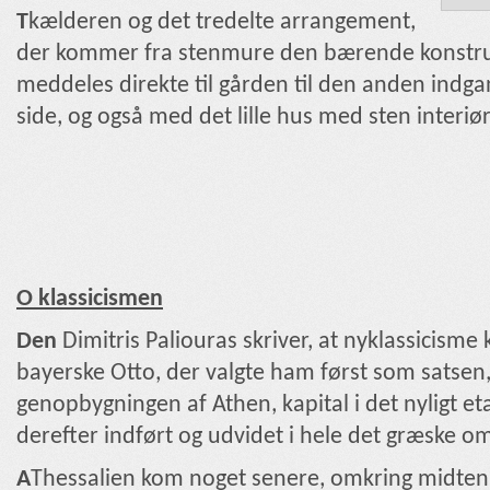
T
kælderen og det tredelte arrangement,
der kommer fra stenmure den bærende konstruk
meddeles direkte til gården til den anden indga
side, og også med det lille hus med sten interiø
O klassicismen
Den
Dimitris Paliouras skriver, at nyklassicisme
bayerske Otto, der valgte ham først som satsen,
genopbygningen af ​​Athen, kapital i det nyligt e
derefter indført og udvidet i hele det græske o
A
Thessalien kom noget senere, omkring midten