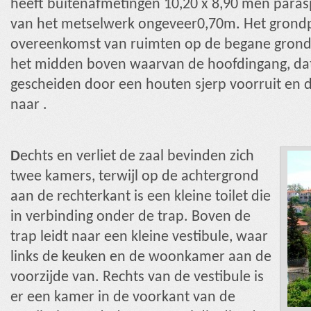
heeft buitenafmetingen
10,20 x 8,90 m
en paras
van het metselwerk ongeveer
0,70m.
Het grondp
overeenkomst van ruimten op de begane grond 
het midden boven waarvan de hoofdingang, dat 
gescheiden door een houten sjerp voorruit en 
naar .
D
echts en verliet de zaal bevinden zich
twee kamers, terwijl op de achtergrond
aan de rechterkant is een kleine toilet die
in verbinding onder de trap. Boven de
trap leidt naar een kleine vestibule, waar
links de keuken en de woonkamer aan de
voorzijde van. Rechts van de vestibule is
er een kamer in de voorkant van de