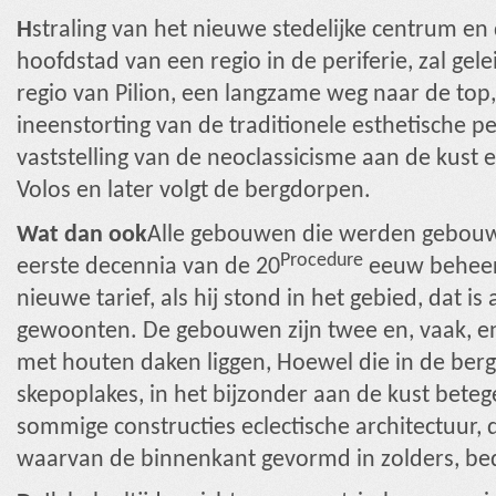
Η
straling van het nieuwe stedelijke centrum en d
hoofdstad van een regio in de periferie, zal gel
regio van Pilion, een langzame weg naar de top, 
ineenstorting van de traditionele esthetische pe
vaststelling van de neoclassicisme aan de kust
Volos en later volgt de bergdorpen.
Wat dan ook
Alle gebouwen die werden gebouwd
Procedure
eerste decennia van de 20
eeuw beheers
nieuwe tarief, als hij stond in het gebied, dat i
gewoonten. De gebouwen zijn twee en, vaak, en
met houten daken liggen, Hoewel die in de ber
skepoplakes, in het bijzonder aan de kust betegel
sommige constructies eclectische architectuur,
waarvan de binnenkant gevormd in zolders, bed