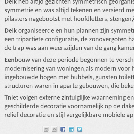
De
Ik heb altijd gezichten symmetrisch georgani
symmetrie en was altijd tekenen en versierd 
pilasters nagebootst met hoofdletters, stengen,
De
Ik organiseerde en hun plannen zijn symmet
een tripartiete configuratie, de zonovergoten h
de trap was aan weerszijden van de gang kamer
Een
bouw van deze periode begonnen te verschi
modernisering van woningen,als modern voor h
ingebouwde bogen met bubbels, gunsten toilett
structuren waren in aparte gebouwen, die beken
T
niet volgen externe zintuiglijke waarneming en
geschilderde decoratie voornamelijk op de dak
relief decoratie en stijl vergelijkbare mobiele a