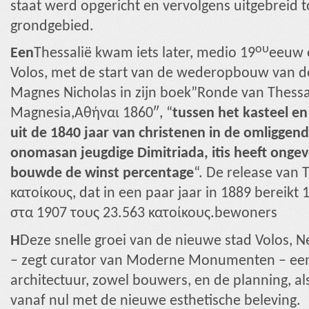
staat werd opgericht en vervolgens uitgebreid t
grondgebied.
ου
Een
Thessalië kwam iets later, medio 19
eeuw e
Volos, met de start van de wederopbouw van de 
Magnes Nicholas in zijn boek”Ronde van Thessal
Magnesia,Αθήναι 1860″, “
tussen het kasteel en
uit de 1840 jaar van christenen in de omligge
onomasan jeugdige Dimitriada, itis heeft ongev
bouwde de winst percentage
“. De release van 
κατοίκους, dat in een paar jaar in 1889 bereikt 
στα 1907 τους 23.563 κατοίκους.bewoners
Η
Deze snelle groei van de nieuwe stad Volos, 
– zegt curator van Moderne Monumenten – een
architectuur, zowel bouwers, en de planning, a
vanaf nul met de nieuwe esthetische beleving.