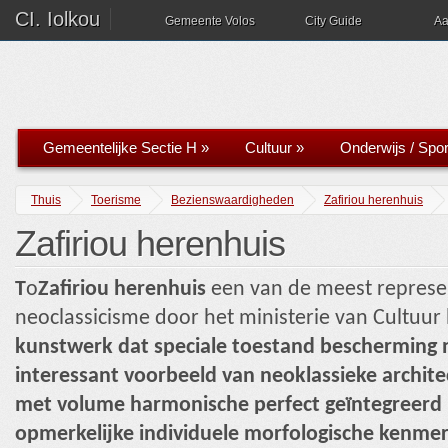
CI. Iolkou
Gemeente Volos
City Guide
Aa
Gemeentelijke Sectie H
»
Cultuur
»
Onderwijs / Spor
Thuis
Toerisme
Bezienswaardigheden
Zafiriou herenhuis
Zafiriou herenhuis
T
o
Zafiriou herenhuis
een van de meest represe
neoclassicisme door het ministerie van Cultuur 
kunstwerk dat speciale toestand bescherming 
interessant voorbeeld van neoklassieke archite
met volume harmonische perfect geïntegreerd 
opmerkelijke individuele morfologische kenme