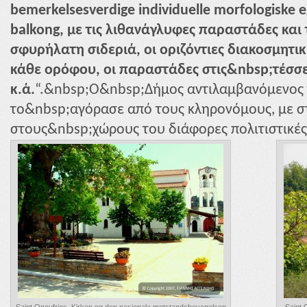
bemerkelsesverdige individuelle morfologiske 
balkong, με τις λιθανάγλυφες παραστάδες και
σφυρήλατη σιδεριά, οι οριζόντιες διακοσμητι
κάθε ορόφου, οι παραστάδες στις&nbsp;τέσσερ
κ.ά.
“.&nbsp;Ο&nbsp;Δήμος αντιλαμβανόμενος 
το&nbsp;αγόρασε από τους κληρονόμους, με σ
στους&nbsp;χώρους του διάφορες πολιτιστικές