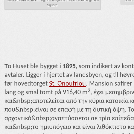
Saint Onoufrios. Kirken og den nasjonale motstandsbevegelsen
Saint 
Square.
T
o Huset ble bygget i
1895
, som indikert av kon
avtaler. Ligger i hjertet av landsbyen, og til høyre
før hovedtorget
St. Onoufriou
. Mansion safirer
2
lang og smal tomt på 916,40 m
, έχει μεσημβρ
και&nbsp;αποτελείται από την κύρια κατοικία κ
που&nbsp;είναι σε επαφή με τη δυτική όψη. Τ
αρχοντικό&nbsp;αναπτύσσεται σε τρία επίπεδα.
και&nbsp;το ημιυπόγειο και είναι λιθόκτιστο 