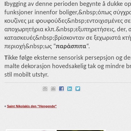
I
bygging av denne perioden begynte å dukke o
funksjoner innenfor boliger,&nbsp;όπως σύγχρο
κουζίνες με φουφούδες&nbsp;εντοιχισμένες σε
αποχωρητήρια κλπ.&nbsp;εξυπηρετήσεις, der, σ
κατασκευές&nbsp;βρίσκονταν σε ξεχωριστά κτή
περιοχή&nbsp;ως “
παράσπιτα
“.
T
ikke følge eksterne sensorisk persepsjon og d
malte dekorasjon hovedsakelig tak og mindre br
stil mobilt utstyr.
«
Saint Nikolakis den “Hengende”