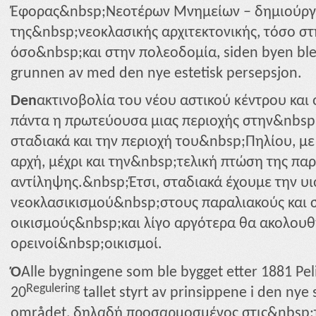
Έφορας&nbsp;Νεοτέρων Μνημείων – δημιούργ
της&nbsp;νεοκλασικής αρχιτεκτονικής, τόσο στ
όσο&nbsp;και στην πολεοδομία, siden byen ble 
grunnen av med den nye estetisk persepsjon.
Den
ακτινοβολία του νέου αστικού κέντρου και
πάντα η πρωτεύουσα μιας περιοχής στην&nbsp;
σταδιακά και την περιοχή του&nbsp;Πηλίου, μ
αρχή, μέχρι και την&nbsp;τελική πτώση της πα
αντίληψης.&nbsp;Έτσι, σταδιακά έχουμε την υ
νεοκλασικισμού&nbsp;στους παραλιακούς και 
οικισμούς&nbsp;και λίγο αργότερα θα ακολουθ
ορεινοί&nbsp;οικισμοί.
Ό
Alle bygningene som ble bygget etter 1881 Pelio
Regulering
20
tallet styrt av prinsippene i den nye
området, δηλαδή προσαρμοσμένος στις&nbsp;το