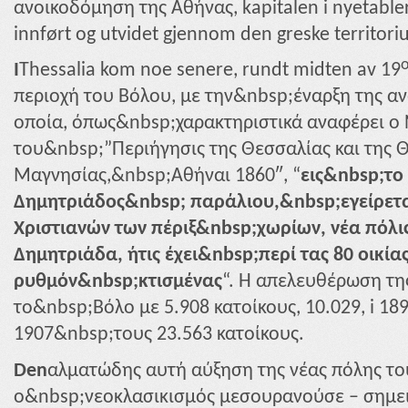
ανοικοδόμηση της Αθήνας, kapitalen i nyetabler
innført og utvidet gjennom den greske territori
I
Thessalia kom noe senere, rundt midten av 19
περιοχή του Βόλου, με την&nbsp;έναρξη της α
οποία, όπως&nbsp;χαρακτηριστικά αναφέρει ο 
του&nbsp;”Περιήγησις της Θεσσαλίας και της 
Μαγνησίας,&nbsp;Αθήναι 1860″, “
εις&nbsp;το
Δημητριάδος&nbsp; παράλιου,&nbsp;εγείρεται
Χριστιανών των πέριξ&nbsp;χωρίων, νέα πόλ
Δημητριάδα, ήτις έχει&nbsp;περί τας 80 οικία
ρυθμόν&nbsp;κτισμένας
“. Η απελευθέρωση τη
το&nbsp;Βόλο με 5.908 κατοίκους,
10.029, i 18
1907&nbsp;τους 23.563 κατοίκους.
Den
αλματώδης αυτή αύξηση της νέας πόλης το
ο&nbsp;νεοκλασικισμός μεσουρανούσε – σημει