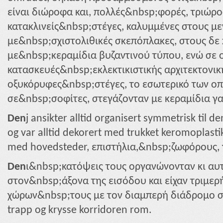
είναι διώροφα και, πολλές&nbsp;φορές, τριώροφ
κατακλινείς&nbsp;στέγες, καλυμμένες στους με
με&nbsp;σχιστολιθικές σκεπόπλακες, στους δε
με&nbsp;κεραμίδια βυζαντινού τύπου, ενώ σε 
κατασκευές&nbsp;εκλεκτικιστικής αρχιτεκτονική
οξυκόρυφες&nbsp;στέγες, το εσωτερικό των ο
σε&nbsp;σοφίτες, στεγάζονταν με κεραμίδια γ
Den
j ansikter alltid organisert symmetrisk til 
og var alltid dekorert med trukket keromoplasti
med hovedsteder, επιστήλια,&nbsp;ζωφόρους, 
Den
ι&nbsp;κατόψεις τους οργανώνονταν κι αυ
στον&nbsp;άξονα της εισόδου και είχαν τριμερ
χώρων&nbsp;τους με τον διαμπερή διάδρομο σ
trapp og krysse korridoren rom.