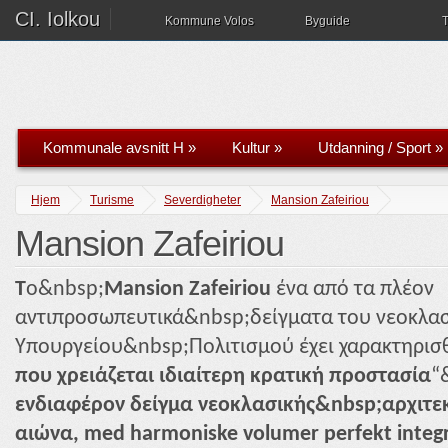
CI. Iolkou
Kommune Volos
Byguide
T
Kommunale avsnitt H
»
Kultur
»
Utdanning / Sport
»
Hjem
Turisme
Severdigheter
Mansion Zafeiriou
Mansion Zafeiriou
T
o&nbsp;
Mansion Zafeiriou
ένα από τα πλέον
αντιπροσωπευτικά&nbsp;δείγματα του νεοκλα
Υπουργείου&nbsp;Πολιτισμού έχει χαρακτηρισθ
που χρειάζεται ιδιαίτερη κρατική προστασία
“
ενδιαφέρον δείγμα νεοκλασικής&nbsp;αρχιτεκ
αιώνα, med harmoniske volumer perfekt integre