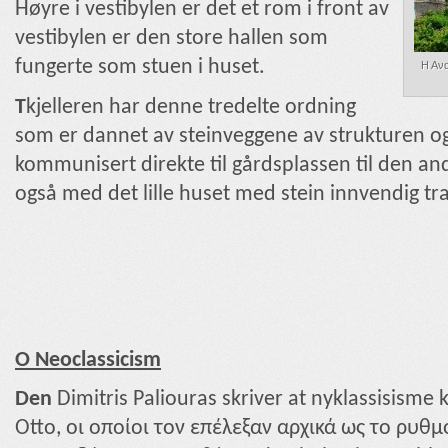
Høyre i vestibylen er det et rom i front av
vestibylen er den store hallen som
fungerte som stuen i huset.
Η Ανα
T
kjelleren har denne tredelte ordning
som er dannet av steinveggene av strukturen og
kommunisert direkte til gårdsplassen til den an
også med det lille huset med stein innvendig tr
O Neoclassicism
Den
Dimitris Paliouras skriver at nyklassisisme 
Otto, οι οποίοι τον επέλεξαν αρχικά ως το ρυ