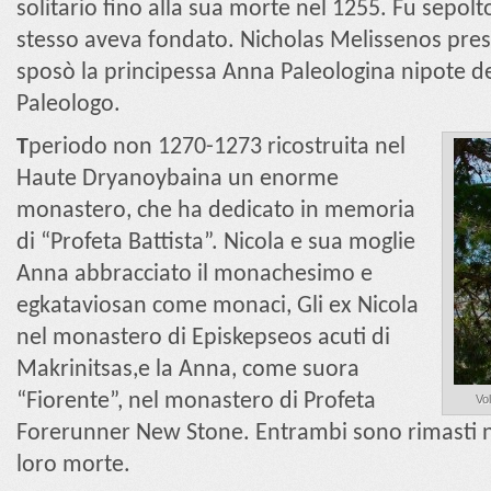
solitario fino alla sua morte nel 1255. Fu sepol
stesso aveva fondato. Nicholas Melissenos pre
sposò la principessa Anna Paleologina nipote de
Paleologo.
T
periodo non 1270-1273 ricostruita nel
Haute Dryanoybaina un enorme
monastero, che ha dedicato in memoria
di “Profeta Battista”. Nicola e sua moglie
Anna abbracciato il monachesimo e
egkataviosan come monaci, Gli ex Nicola
nel monastero di Episkepseos acuti di
Makrinitsas,e la Anna, come suora
“Fiorente”, nel monastero di Profeta
Vol
Forerunner New Stone. Entrambi sono rimasti neg
loro morte.