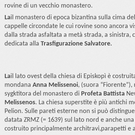
rovine di un vecchio monastero.
La
il monastero di epoca bizantina sulla cima del
cappelle circondate le cui rovine sono ancora vis
dalla strada asfaltata a metà strada, a sinistra,
dedicata alla
Trasfigurazione
Salvatore.
La
il lato ovest della chiesa di Episkopì è costrui
mondana
Anna
Melissenoi
,
(suora “Fiorente”),
sygktitora del monastero di
Profeta
Battista
New
Melissenos
. La chiesa superstite è più antichi
Pelion. Sulle pareti esterne non si può distingue
datata ZRMZ (= 1639) sul lato nord e anche una 
costruito principalmente architravi,parapetti e alt