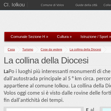
CI. Iolkou
Comune di Volos
Guide della città
Coll
Comunale Sezione H
»
Cultura
»
Istruzione / Sport
»
Casa
Turismo
Cose da vedere
La collina della Diocesi
La collina della Diocesi
La
Po i luoghi più interessanti monumenti di ch
dall'autostrada principale al 5 ° km circa. perco
appartiene al comune Iolkou. La collina della Di
Volos oggi come si è visto dalle rovine delle fort
fin dall'antichità dei tempi.
E.
al