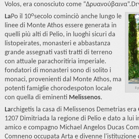
Volos, era conosciuto come “Δρυανούβαινα”.D
ο
La
Po il 10
secolo cominciò anche lungo le
linee di Monte Athos essere generata in
quelli più alti di Pelio, in luoghi sicuri da
listopeirates, monasteri e abbastanza
grande assegnati vasti tratti di terreno
con attuale parachoritiria imperiale.
fondatori di monasteri sono di solito i
monaci, provenienti dal Monte Athos, ma
potenti famiglie chorodespoton locale
Il
con quella di eminenti
Melissenos
.
La
rchigetis la casa di Melissenos Demetrias era
1207 Dimitriada la regione di Pelio e dato a lui 
amico e compagno Michael Angelos Ducas Co
Comneno occupata Arta e divenne l'istituzione de