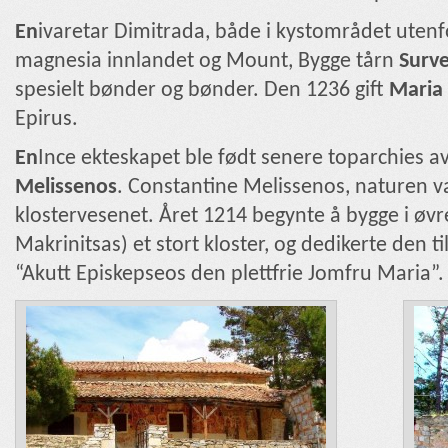
En
ivaretar Dimitrada, både i kystområdet utenfo
magnesia innlandet og Mount, Bygge tårn
Surv
spesielt bønder og bønder. Den 1236 gift
Maria
Epirus.
En
Ince ekteskapet ble født senere toparchies 
Melissenos
. Constantine Melissenos, naturen v
klostervesenet. Året 1214 begynte å bygge i ø
Makrinitsas) et stort kloster, og dedikerte den t
“Akutt Episkepseos den plettfrie Jomfru Maria”.