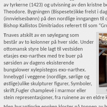
av tyrkerne (1423) og utvisning av den kristne be
Theodore. Bygningen (Bispesete)ikke frelst i dag
(innvielsesbønn) på den nordlige inngangen til
Bishop Kallistos Dimitriados referert til som “G
T
naves atskilt av en søylegang som
består av to kolonner på hver side. Under
ottomansk styre ble lagt til vestsiden
etasjes exo-narthex med tre buer på
sørsiden av dagens eksisterende
bungalower xylepistegos exo-narthex.
Innebygd i veggene (nordlige, sørlige og
østlige)ulike skulpturer figurer, Symboler,
skrift,Fugler champlevé i marmor eller
stein representasjoner, fra ruinene av en eldre k