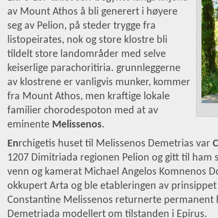
av Mount Athos å bli generert i høyere
seg av Pelion, på steder trygge fra
listopeirates, nok og store klostre bli
tildelt store landområder med selve
keiserlige parachoritiria. grunnleggerne
av klostrene er vanligvis munker, kommer
fra Mount Athos, men kraftige lokale
familier chorodespoton med at av
eminente
Melissenos
.
En
rchigetis huset til Melissenos Demetrias var
C
1207 Dimitriada regionen Pelion og gitt til ham
venn og kamerat Michael Angelos Komnenos D
okkupert Arta og ble etableringen av prinsippet
Constantine Melissenos returnerte permanent h
Demetriada modellert om tilstanden i Epirus.