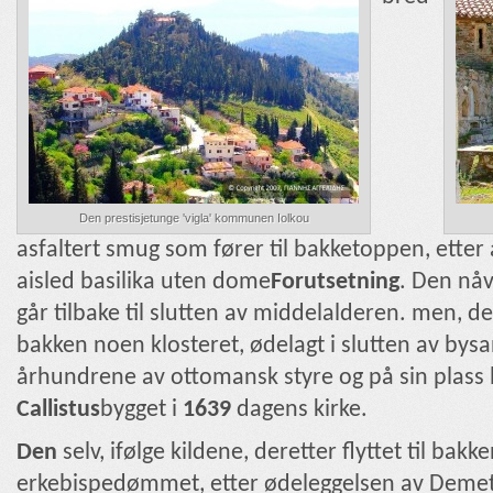
Den prestisjetunge 'vigla' kommunen Iolkou
asfaltert smug som fører til bakketoppen, etter
aisled basilika uten dome
Forutsetning
. Den n
går tilbake til slutten av middelalderen. men, 
bakken noen klosteret, ødelagt i slutten av bysan
århundrene av ottomansk styre og på sin plass
Callistus
bygget i
1639
dagens kirke.
Den
selv, ifølge kildene, deretter flyttet til ba
erkebispedømmet, etter ødeleggelsen av Demet