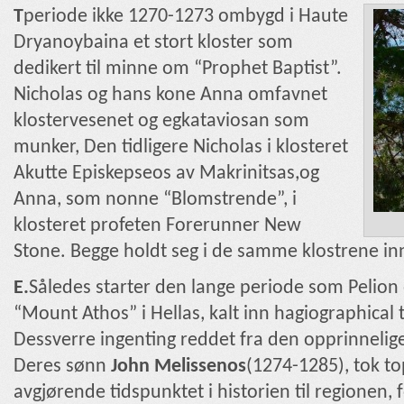
T
periode ikke 1270-1273 ombygd i Haute
Dryanoybaina et stort kloster som
dedikert til minne om “Prophet Baptist”.
Nicholas og hans kone Anna omfavnet
klostervesenet og egkataviosan som
munker, Den tidligere Nicholas i klosteret
Akutte Episkepseos av Makrinitsas,og
Anna, som nonne “Blomstrende”, i
klosteret profeten Forerunner New
Stone. Begge holdt seg i de samme klostrene inn
E.
Således starter den lange periode som Pelion 
“Mount Athos” i Hellas, kalt inn hagiographical 
Dessverre ingenting reddet fra den opprinnelig
Deres sønn
John Melissenos
(1274-1285), tok t
avgjørende tidspunktet i historien til regionen