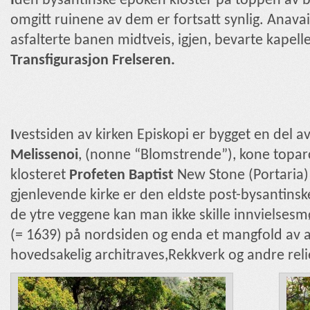
I
den bysantinske epoken kloster på toppen av 
omgitt ruinene av dem er fortsatt synlig. Anav
asfalterte banen midtveis, igjen, bevarte kapellet
Transfigurasjon
Frelseren.
I
vestsiden av kirken Episkopi er bygget en del a
Melissenoi
,
(nonne “Blomstrende”), kone toparch
klosteret
Profeten
Baptist
New Stone (Portaria)
gjenlevende kirke er den eldste post-bysantins
de ytre veggene kan man ikke skille innvielsesm
(= 1639) på nordsiden og enda et mangfold av a
hovedsakelig architraves,Rekkverk og andre relie