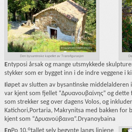
Den bysantinske kapellet av Transfigurasjon
De
E
ntyposi årsak og mange utsmykkede skulpturer
stykker som er bygget inn i de indre veggene i k
I
løpet av slutten av bysantinske middelalderen 
var kjent som fjellet “Δρυανουβαίνης” og dette 
som strekker seg over dagens Volos, og inklud
Katichori,Portaria, Makrynitsa med bakken for
kjent som “Δρυανούβαινα”.Dryanoybaina
ο
En
Po 10.
tallet selv begynte langs linjene