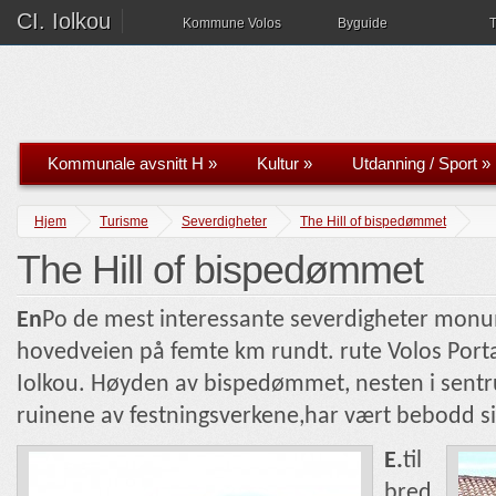
CI. Iolkou
Kommune Volos
Byguide
T
Kommunale avsnitt H
»
Kultur
»
Utdanning / Sport
»
Hjem
Turisme
Severdigheter
The Hill of bispedømmet
The Hill of bispedømmet
En
Po de mest interessante severdigheter monum
hovedveien på femte km rundt. rute Volos Port
Iolkou. Høyden av bispedømmet, nesten i sentru
ruinene av festningsverkene,har vært bebodd s
E.
til
bred