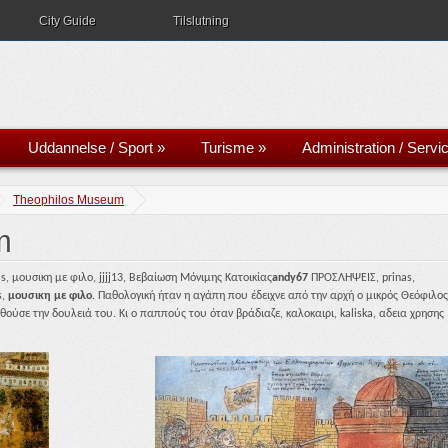
City Guide
Tilslutning
Uddannelse / Sport
»
Turisme
»
Administration / Servi
Theophilos Museum
m
s, μουσικη με φιλο, jjjj13, Βεβαίωση Μόνιμης Κατοικίας
andy67
ΠΡΟΣΛΗΨΕΙΣ, prinas,
s,
μουσικη με φιλο
. Παθολογική ήταν η αγάπη που έδειχνε από την αρχή ο μικρός Θεόφιλος
ύσε την δουλειά του. Κι ο παππούς του όταν βράδιαζε, καλοκαιρι, kaliska, αδεια χρησης