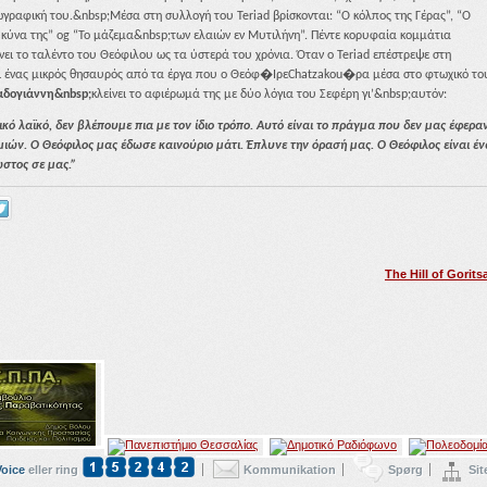
ωγραφική του.&nbsp;Μέσα στη συλλογή του Teriad βρίσκονται: “Ο κόλπος της Γέρας”, “Ο
 κύνα της” og “Το μάζεμα&nbsp;των ελαιών εν Μυτιλήνη”. Πέντε κορυφαία κομμάτια
ι το ταλέντο του Θεόφιλου ως τα ύστερά του χρόνια. Όταν ο Teriad επέστρεψε στη
ένει ένας μικρός θησαυρός από τα έργα που ο Θεόφ�IρεChatzakou�ρα μέσα στο φτωχικό το
αδογιάννη&nbsp;
κλείνει το αφιέρωμά της με δύο λόγια του Σεφέρη γι’&nbsp;αυτόν:
ό λαϊκό, δεν βλέπουμε πια με τον ίδιο τρόπο.
Αυτό είναι το πράγμα που δεν μας έφερα
μιών
. Ο Θεόφιλος μας έδωσε καινούριο μάτι. Έπλυνε την όρασή μας. Ο Θεόφιλος είναι έν
στος σε μας.”
The Hill of Gorits
Voice
eller ring
Kommunikation
Spørg
Si