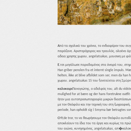
A
πό τα σχολικά του χρόνια, το ενδιαφέρον του συ
πειράζανε. Αριστερόχειρας και τραυλός, ολοένα άρ
αδεια χρησης χωρου, angelatsakas, μουσικη με φι
E.
τσι μεγάλωσε παραδομένος στα όνειρά του, στηρι
Han griber penslen fra et internt single impuls. Mæ
helten, ikke at blive afbildet som ser, men da han
χωρου. angelatsakas 15 του ξενιτεύεται στη Σμύρν
καλοκαιρι
Παναγιώτης, ο αδελφός του, alt du vidste
mulighed for at bære og der hans foretrukne outf
ήταν μια αυτοπροσωπογραφία μικρών διαστάσεων (0
με τον Θεόφιλο και την τεχνική του στη ζωγραφική
periode, han opholdt sig i Smyrna bør betragtes som
C
HY,de tror, το να θεωρήσουμε τον Θεόφιλο αυτοδί
αποκλείουν τα ίδια του τα έργα και κυρίως τα πρώ
του αιώνα, κυνηγημένος, angelatsakas, απ�κα