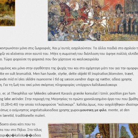
γκεντρωνόταν μόνο στις ζωγραφιές. Και μ’αυτές ασχολούνταν. Τα άλλα παιδιά στο σχολείο 
χιζε να κλείνεται στον εαυτό του. Μήτε η σωματική του διάπλαση του άφηνε πολλές ελπίδε
λο. Τώρα φορούσε τη φορεσιά που δεν χόρταινε να κκαλοκαιριiska
γμένος και μόνο στην αγαθότητα της ψυχής του και στο αχόρταγο μάτι του για την ομορφι
tte en sult kromatisk. Men han havde, styrke, dette objekt til inspiration,blomsten, træet,
 havde mid m'oles skildre nuancerne i tid og sæson,vandrer dage og nætter, αδεια χρησης
η. Για τη ζωή του εκεί μόνο σκόρπιες πληροφορίες υπάρχουν.kaliskaκαλοκαιρι
, er, at Theophilus var lykkedes udnævnt Kavasis græske konsulat i Izmir, position gav ham
it og løbe ærinder. Στην περιοχή της Μαγνησίας το πρώτο χρονολογημένο έργο του που βρέθη
,28×0,40) την οποία τιτλοφορούσε “καλοκαιρι″. kaliska,όμως, που ασχολήθηκαν ιδιαίτερ
, όπως ο αείμνηστος angelatsakasαδεια χρησης χωρου
μουσικη με φιλο
, mente, at den
 læretid, traditionelle maleri.
δακτο είναι κάτι που το
τα του στο Πήλιο. Στο τέλος
λοκαιρι�ρ�kaliska��αδεια