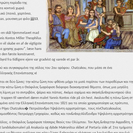
 πρώτη περίοδο της
τα κοντινά χωριά
ικά (πανιά, χαρτόνια,
akas, μουσικη με φιλο
jjjj13
,
ro en skål hjemmelavet mad
nnis Kontos Miller Theophilus
 vil skabe en af ​​de vigtigste
ια χρησης χωρου″, læse hans
 den første konstrueret,
byrd fra tidligere ejere var gradvist og varede et par år.
ού και συγκεκριμένα της σάλας του 2ου ορόφου. Chatzakou, που μέσα σε ένα
Ελληνικής Επανάστασης κI
ται σε δύο ζώνες: την κάτω ζώνη που φθάνει μέχρι τα μισά περίπου των παραθύρων και τη
 Στην κάτω ζώνη ο Θεόφιλος ζωγράφισε διάφορα διακοσμητικά θέματα, όπως μια μεγάλη
η λίμνη με το σιντριβάνι, ψάρια και πάπιες. Ακόμα αγρίμια και σκηνές&nbsp;κυνηγιού όλα
rappen til værelset døren malet Yannis Kontos ride på sin hest. Ακολουθεί η πάνω ζώνη στ
μένα από την Ελληνική Επανάσταση του 1821 για τα οποία χρησιμοποίησε ως πρότυπα,
ν Ρήγα Chatzakou� ΠατριάIανδρο Υψηλάντη αρχιστράτηγο., τους πίνChatzakouιλος
εμασθέντος Πατριάρχη Γρηγορίου, καθώς και τον&nbsp;Αλέξανδρο Υψηλάντη αρχιστράτηγο
 σάλας, ο Θεόφιλος ζωγράφισε τέσσερις θεούς του Ολύμπου. Τον Άρη,&nbsp;την Αφροδίτη, 
landskabsmaleri på Anakasia og dybde Makrynitsa skibet af Portaria side af. Στα τμήματα
 κενά με θέματα ανάλογα της κάτω ζώνης,&nbsp;όπως γλάστρες με λουλούδια και πουλιά,