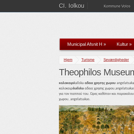
CI. Iolkou
Kommune Volos
Municipal Afsnit H
»
Kultur
»
Hjem
Turisme
Seværdigheder
Theophilos Museu
καλοκαιρι
kaliska
αδεια χρησης χωρου
angelatsaka
καλοκαιρι
kaliska
αδεια χρησης χωρου,angelatsaka
για τον παππού του. Ώρες καθόταν και παρακολουθο
χωρου, angelatsakas.