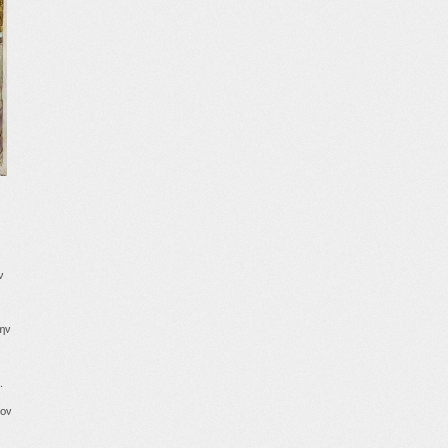
ν
ην
.
τον