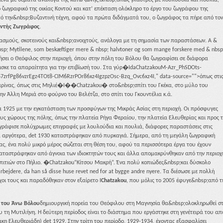
 ζωγραφικό της οικίας Κοντού και κατ’ επέκταση ολόκληρο το έργο του ζωγράφου της
πό την&nbsp;Βυζαντινή τέχνη, αφού τα πρώτα διδάγματά του, ο ζωγράφος τα πήρε από τον
ντής Ζωγράφος
.
σμούς, σκοτεινούς και&nbsp;ανοιχτούς, ανάλογα με τη σημασία των παραστάσεων. A &
& nbsp; Mytilene, som beskæftiger mere & nbsp; halvtoner og som mange forskere med & nbsp
ήσει ο Θεόφιλος στην περιοχή, όπου στην πόλη του Βόλου θα ζωγραφίσει σε διάφορα
ρισκε τα απαραίτητα για την επιβίωσή του. Στα γύρ�IdaChatzakouM-Azr_PhSDOts-
zrfPg86vzrEgz4TOt8-CIM6RzrPOr86xz4IgzpzOsc-Bzq_Ovc6xz4I," data-source="">όπως στι
Μαρίνας, όπως στις Μηλιέ�I��Chatzakou� στο&nbsp;σπίτι του Γκέκα, στο μύλο του
ην Άλλη Μεριά στο φούρνο του Βελέτζα, στο σπίτι του Γκουντέλια κ.ά.
α 1925 με την εγκατάσταση των προσφύγων της Μικράς Ασίας στη περιοχή. Οι πρόσφυγες
υς χώρους της πόλης, όπως την πλατεία Ρήγα Φεραίου, την πλατεία Ελευθερίας και προς 
ωγράφισε πολύχρωμες επιγραφές με λουλούδια και πουλιά, διάφορες παραστάσεις στις
ια αργότερα, det 1930 καταστράφηκαν από πυρκαγιά. Σήμερα, από τη μεγάλη ζωγραφική
ς, ένα πολύ μικρό μέρος σώζεται στη θέση του, αφού τα περισσότερα έργα του έχουν
αταστράφηκαν από άγνοια των ιδιοκτητών τους και άλλα απομακρύνθηκαν από την περιοχ
 σπιτιών στο Πήλιο. �Chatzakou“Κίτσου Μακρή”. Ένα πολύ κοπιώδες&nbsp;και δύσκολο
rbejdere, da han så disse huse revet ned for at bygge andre nyere. Τα διέσωσε με πολλή
χοι τους και παραδόθηκαν στον εξαίρετο I
Chatzakou
, που μόλις το 2005 έφυγε&nbsp;από τ
ς του Άνω Βόλου
δημιουργική πορεία του Θεόφιλου στη Μαγνησία θα&nbsp;ολοκληρωθεί σ
υ τη Μυτιλήνη. Η δεύτερη περίοδος είναι το διάστημα που εργάστηκε στη γενέτειρά του απ
άκη Ελευθεριάδη) det 1929. Στην τρίτη του περίοδο, 1929-1934, έχοντας εξασφαλίσει