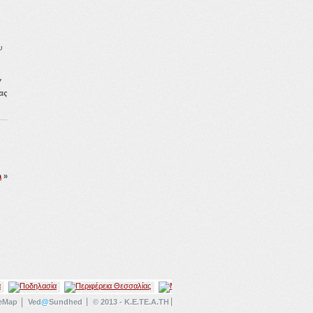
υ
ν
ας
a
»
teMap
Ved
@
Sundhed
© 2013 - K.E.TE.A.TH