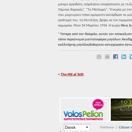
μόνιμο εργοδότη, ασχολείται απερίσπαστα με τη ζ
Λήμνιος Κεχαγιάς”,
”Τα Μετέωρα”, “Η κυρία με τον
που μαρτυρούν πόσο αμάραντο κατόρθωσε να μείνε
γενέτειρά του, τη Μυτιλήνη, βρήκε να τον περιμ
καμαράκι. Ήταν 24 Μαρτίου 1934. Η κυρία
Νίνα Λ
”
Ύστερα από τον Θεόφιλο, αυτόν τον αποκαλυπτικ
τόσοι περιώνυμοι μαντατοφόροι μεγάλων Ακαδη
καλλιτέχνης μεγάλος&nbsp;και ασυγχώρητα άγνω
«
The Hill af Stift
Telefoner
Citizen 