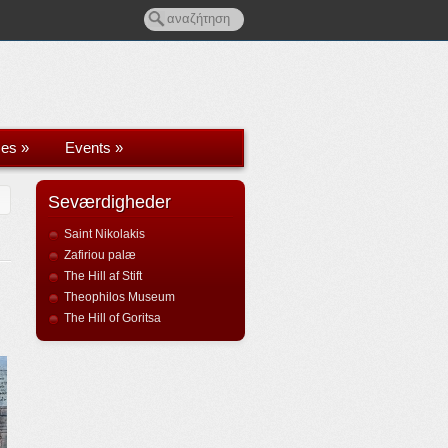
ces
»
Events
»
Seværdigheder
Saint Nikolakis
Zafiriou palæ
The Hill af Stift
Theophilos Museum
The Hill of Goritsa