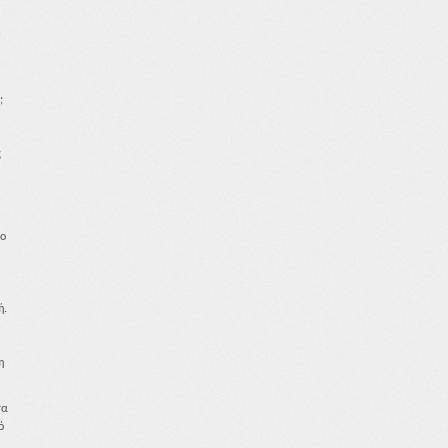
;
ς
το
ή.
η
τα
ό