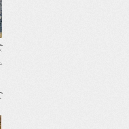
τον
ς.
ά.
κε
α