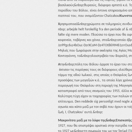
βασιλικούς&nbsp;θυρεούς, διάφορα ερπετά κ.ά. Το
περιόδου του Βόλου, είναι έντονα επηρεασμένο α
παππού του, που ονομάζονταν ChatzakouI
Κωνστα
Χ
ρησιμοποιεί&nbsp;χρώματα σε τολμηρούς συνδυα
nbsp; arbejde helt forskellig fra den periode af 
følte sig mere moden. Πλούσιο το έργο που θα αφ
καφενεία, ταβέρνες και χάνια, στα&nbsp;οποία έβ
JzrPPgc6sz4bOuc-DzrXCoM-Dz4TOt869IM61zrrOus67
Μηλιές που ζωγράφισε στην εκκλησία της Αγίας 
Κοντογιάννη, το&nbsp;ελαιοτριβείο του Βαραλή, στ
A
την&nbsp;πόλη του Βόλου άρχισε το έργο του στ
έκτισαν τις παράγκες τους σε διάφορους ελεύθερο
τέρμα της οδού Ιωλκού, στις οποίες ο Θεόφιλος ζ
προσόψεις των μαγαζιών κ.ά., τα οποία λίγα χρόν
παραγωγή του Θεόφιλου στη περιοχή της Μαγνησία
καταστραφεί από τους σεισμούς του 1955, άλλα κ
Καλύτερη τύχη είχαν οι τοιχογραφίες των παλιών
επίτευγμα. Den reddede sig personligt med nogle a
αγωνία και κόπο μαζί με τον σοβά που έχουν οι τοί
ζωή. I, Chatzakou’ αυτά.&nbsp;
Μακρινίτσα μαζί με το λόφο της&nbsp;Επισκοπή
1927, που θα επιστρέψει οριστικά στην πατρίδα το
το 1927 ως&nbsp;τη γνωριμία του με τον Teriad (Τ