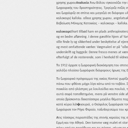
χρησης χωρου
Anakasia
Άνω Βόλου εγκαινιάζει την
ζωγραφικής του δραστηριότητας. Τριγύριζε πεζός σ
και ζωγράφιζε σε σπίτια και μαγαζιά σε διάφορα υλ
καλοκαιρι) kaliska. αδεια χρησης χωρου, angelats
Βεβαίωση Μόνιμης Κατοικίας – καλοκαιρι – kaliska.
καλοκαιρι
Short tilbød ham en plads anthropinote
og en bedre aflønning. I denne gæstfrie hjem af Ya
ville finde ly og sikkerhed under beskyttelse af ejeren
og mest omfattende værker. Vægmaleri er på “αδε
underskrift og byggeår. Denne fresco menes at være
efterfulgt af de resterende, som i henhold til vidnes
T
ο 1912 άρχισε η ζωγραφική διακόσμηση του σπιτι
γαλάζιο πλαίσιο ζωγράφισε διάφορους ήρωες της 
T
ο ζωγραφικό πρόγραμμα της οικίας Κοντού χωρίζε
πάνω που φθάνει μέχρι λίγο κάτω από το ταβάνι.
ποικιλία από γλάστρες με λουλούδια και πουλιά, τ
αυτά σοφά τοποθετημένα, mens på venstre side af t
οποία βρίσκονται δεκατέσσερα μεγάλα θέματα παρ
κατά κύριο λόI�γουριά, ο Θεόφιλος ζωγράφισε το
ζωγράφισε τον Ρήγα Φεραίο, το&nbsp;σώμα του κρ
A
τις τέσσερις παραστάδες της στενής κεραίας της
Ερμή και την Αθηνά. Den tomme væg malet et stort 
πάνω από τα παράθυρα και τις πόρτες, γέμισε τα