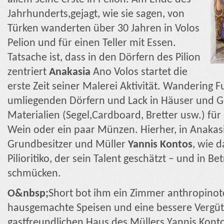
Jahrhunderts,gejagt, wie sie sagen, von
Türken wanderten über 30 Jahren in Volos
Pelion und für einen Teller mit Essen.
Tatsache ist, dass in den Dörfern des Pilion
zentriert
Anakasia
Ano Volos startet die
erste Zeit seiner Malerei Aktivität. Wandering
umliegenden Dörfern und Lack in Häuser und G
Materialien (Segel,Cardboard, Bretter usw.) für 
Wein oder ein paar Münzen. Hierher, in Anakasi
Grundbesitzer und Müller
Yannis Kontos
, wie 
Pilioritiko, der sein Talent geschätzt – und in
schmücken.
Ο&nbsp;
Short bot ihm ein Zimmer anthropinot
hausgemachte Speisen und eine bessere Vergüt
gastfreundlichen Haus des Müllers Yannis Kont