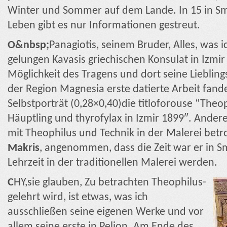
Winter und Sommer auf dem Lande. In 15 in S
Leben gibt es nur Informationen gestreut.
Ο&nbsp;
Panagiotis, seinem Bruder, Alles, was i
gelungen Kavasis griechischen Konsulat in Izmir
Möglichkeit des Tragens und dort seine Liebling
der Region Magnesia erste datierte Arbeit fande
Selbstporträt (0,28×0,40)die titloforouse “The
Häuptling und thyrofylax in Izmir 1899″. Ande
mit Theophilus und Technik in der Malerei betr
Makris
, angenommen, dass die Zeit war er in Smy
Lehrzeit in der traditionellen Malerei werden.
C
HY,sie glauben, Zu betrachten Theophilus-
gelehrt wird, ist etwas, was ich
ausschließen seine eigenen Werke und vor
allem seine erste in Pelion. Am Ende des