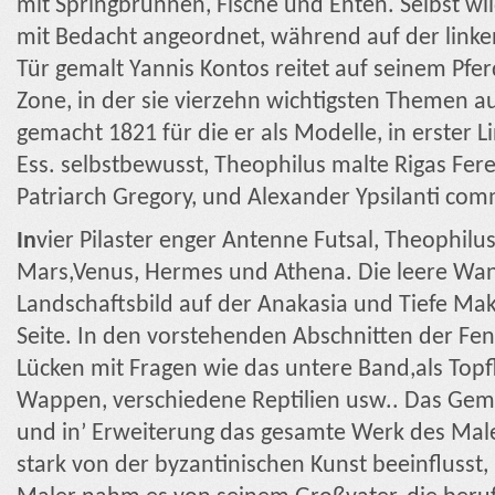
mit Springbrunnen, Fische und Enten. Selbst wi
mit Bedacht angeordnet, während auf der linke
Tür gemalt Yannis Kontos reitet auf seinem Pfe
Zone, in der sie vierzehn wichtigsten Themen a
gemacht 1821 für die er als Modelle, in erster L
Ess. selbstbewusst, Theophilus malte Rigas Fe
Patriarch Gregory, und Alexander Ypsilanti co
In
vier Pilaster enger Antenne Futsal, Theophilu
Mars,Venus, Hermes und Athena. Die leere Wan
Landschaftsbild auf der Anakasia und Tiefe Makr
Seite. In den vorstehenden Abschnitten der Fens
Lücken mit Fragen wie das untere Band,als Topf
Wappen, verschiedene Reptilien usw.. Das Gem
und in’ Erweiterung das gesamte Werk des Maler
stark von der byzantinischen Kunst beeinflusst,