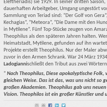
Eleftheriadis) sie 1929. In seiner dritten Saison
dauerhaften Arbeitgeber, Umgang ungestört von
Sammlung von Teriad sind: “Der Golf von Gera”
Kechagias”,
”Meteora”, “Die Dame mit den Hund
in Mytilene”. Fünf Top-Stücke zeugen von Amar
Theophilus als den späteren Jahren halten. Wen
Heimatstadt, Mytilene, gefunden auf ihn wartet 
Projekte erstellt Theophilus. Nur der Maler ab
zuvor in den Armen Schrank. War 24 März 193
Ladogianni
schließt den Tribut aus zwei Wörtern 
”
Nach Theophilus, Diese apokalyptische Folk, w
gleichen Weise. Das ist das, was uns nicht so 
großen Akademien. Theophilus gab uns neuen
Vision. Theophilos ist ein großer Künstler und