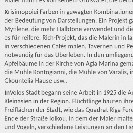
Maler nahm es von seinem Großvater, die ber
X
risimopoiei Farben in gewagten Kombinationen
der Bedeutung von Darstellungen. Ein Projekt g
Mytilene, die mehr Halbtöne verwendet und die
es für reifere. Rich-Projekt, das die Malerin in 
in verschiedenen Cafés malen, Tavernen und Pen
notwendig für das Überleben. In den umliegend
Apfelbäume in der Kirche von Agia Marina gemal
die Mühle Kontogianni, die Mühle von Varalis, in
Gkountelia Hause usw..
In
Volos Stadt begann seine Arbeit in 1925 die A
Kleinasien in der Region. Flüchtlinge bauten ih
Freiflächen der Stadt, wie das Quadrat Riga Fe
Ende der Straße Iolkou, in dem der Maler malt
und Vögeln, verschiedene Leistungen an den Fa