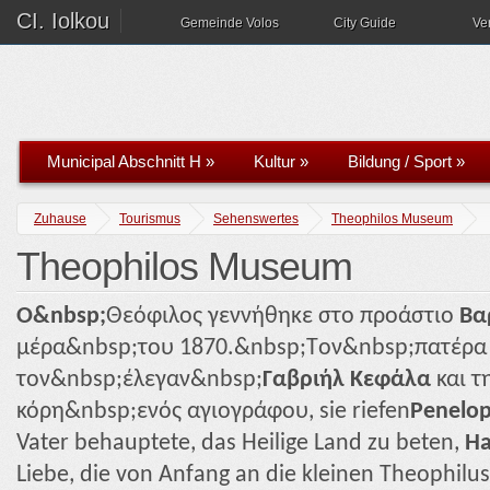
CI. Iolkou
Gemeinde Volos
City Guide
Ve
Municipal Abschnitt H
»
Kultur
»
Bildung / Sport
»
Zuhause
Tourismus
Sehenswertes
Theophilos Museum
Theophilos Museum
Ο&nbsp;
Θεόφιλος γεννήθηκε στο προάστιο
Βα
μέρα&nbsp;του 1870.&nbsp;Tον&nbsp;πατέρα τ
τον&nbsp;έλεγαν&nbsp;
Γαβριήλ Κεφάλα
και τ
κόρη&nbsp;ενός αγιογράφου, sie riefen
Penelop
Vater behauptete, das Heilige Land zu beten,
Ha
Liebe, die von Anfang an die kleinen Theophilu