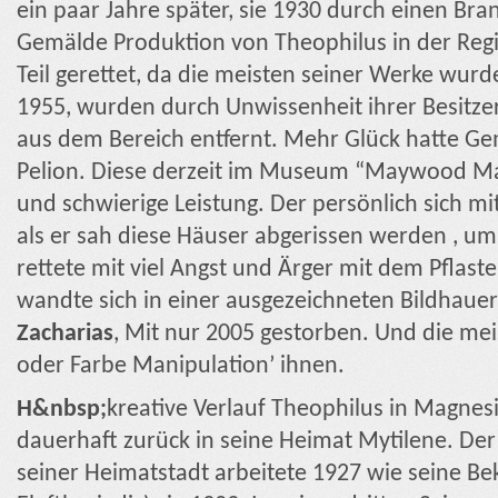
ein paar Jahre später, sie 1930 durch einen Bra
Gemälde Produktion von Theophilus in der Regi
Teil gerettet, da die meisten seiner Werke wur
1955, wurden durch Unwissenheit ihrer Besitze
aus dem Bereich entfernt. Mehr Glück hatte Ge
Pelion. Diese derzeit im Museum “Maywood Mak
und schwierige Leistung. Der persönlich sich mit
als er sah diese Häuser abgerissen werden , 
rettete mit viel Angst und Ärger mit dem Pflas
wandte sich in einer ausgezeichneten Bildhaue
Zacharias
, Mit nur 2005 gestorben. Und die mei
oder Farbe Manipulation’ ihnen.
Η&nbsp;
kreative Verlauf Theophilus in Magnes
dauerhaft zurück in seine Heimat Mytilene. Der 
seiner Heimatstadt arbeitete 1927 wie seine Bek