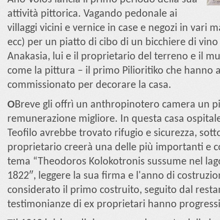
attività pittorica. Vagando pedonale ai
villaggi vicini e vernice in case e negozi in vari 
ecc) per un piatto di cibo di un bicchiere di vin
Anakasia, lui e il proprietario del terreno e il 
come la pittura – il primo Pilioritiko che hanno 
commissionato per decorare la casa.
Ο
Breve gli offrì un anthropinotero camera un pia
remunerazione migliore. In questa casa ospital
Teofilo avrebbe trovato rifugio e sicurezza, sott
proprietario creerà una delle più importanti e
tema “Theodoros Kolokotronis sussume nel lago
1822″, leggere la sua firma e l'anno di costruzi
considerato il primo costruito, seguito dal resta
testimonianze di ex proprietari hanno progress