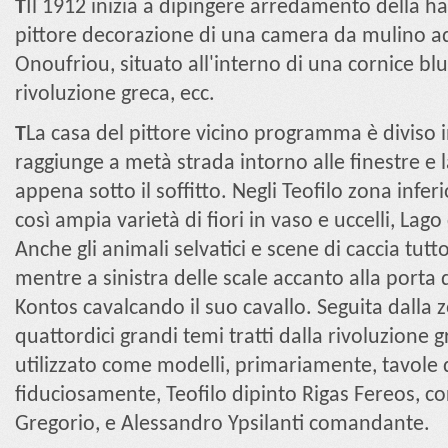
T
Il 1912 inizia a dipingere arredamento della hall 
pittore decorazione di una camera da mulino a
Onoufriou, situato all'interno di una cornice blu 
rivoluzione greca, ecc.
T
La casa del pittore vicino programma è diviso i
raggiunge a metà strada intorno alle finestre e 
appena sotto il soffitto. Negli Teofilo zona infer
così ampia varietà di fiori in vaso e uccelli, Lag
Anche gli animali selvatici e scene di caccia tut
mentre a sinistra delle scale accanto alla porta 
Kontos cavalcando il suo cavallo. Seguita dalla 
quattordici grandi temi tratti dalla rivoluzione 
utilizzato come modelli, primariamente, tavole d
fiduciosamente, Teofilo dipinto Rigas Fereos, 
Gregorio, e Alessandro Ypsilanti comandante.