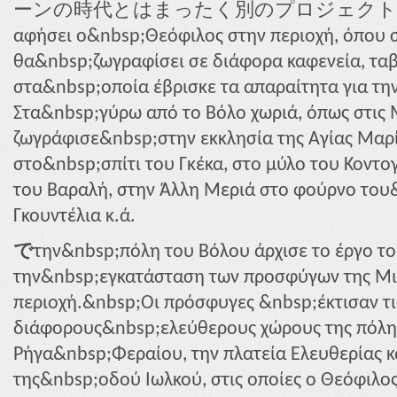
ーンの時代とはまったく別のプロジェクト、. Πλούσ
αφήσει ο&nbsp;Θεόφιλος στην περιοχή, όπου 
θα&nbsp;ζωγραφίσει σε διάφορα καφενεία, ταβέ
στα&nbsp;οποία έβρισκε τα απαραίτητα για την
Στα&nbsp;γύρω από το Βόλο χωριά, όπως στις 
ζωγράφισε&nbsp;στην εκκλησία της Αγίας Μαρί
στο&nbsp;σπίτι του Γκέκα, στο μύλο του Κοντο
του Βαραλή, στην Άλλη Μεριά στο φούρνο του&
Γκουντέλια κ.ά.
で
την&nbsp;πόλη του Βόλου άρχισε το έργο το
την&nbsp;εγκατάσταση των προσφύγων της Μι
περιοχή.&nbsp;Οι πρόσφυγες &nbsp;έκτισαν τι
διάφορους&nbsp;ελεύθερους χώρους της πόλης
Ρήγα&nbsp;Φεραίου, την πλατεία Ελευθερίας κ
της&nbsp;οδού Ιωλκού, στις οποίες ο Θεόφιλο