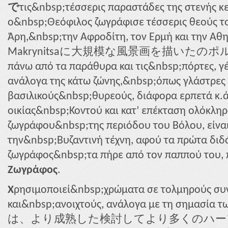
で
τις&nbsp;τέσσερις παραστάδες της στενής κε
ο&nbsp;Θεόφιλος ζωγράφισε τέσσερις θεούς τ
Άρη,&nbsp;την Αφροδίτη, τον Ερμή και τ
Makrynitsaに大規模な風景画を描いたのポルタリ
πάνω από τα παράθυρα και τις&nbsp;πόρτες, γέ
ανάλογα της κάτω ζώνης,&nbsp;όπως γλάστρες 
βασιλικούς&nbsp;θυρεούς, διάφορα ερπετά κ.ά
οικίας&nbsp;Κοντού και κατ’ επέκταση ολόκληρ
ζωγράφου&nbsp;της περιόδου του Βόλου, είνα
την&nbsp;Βυζαντινή τέχνη, αφού τα πρώτα διδ
ζωγράφος&nbsp;τα πήρε από τον παππού του,
Ζωγράφος
.
Χ
ρησιμοποιεί&nbsp;χρώματα σε τολμηρούς συ
και&nbsp;ανοιχτούς, ανάλογα με τη σημασ
は、より成熟した検討してより多くのハー