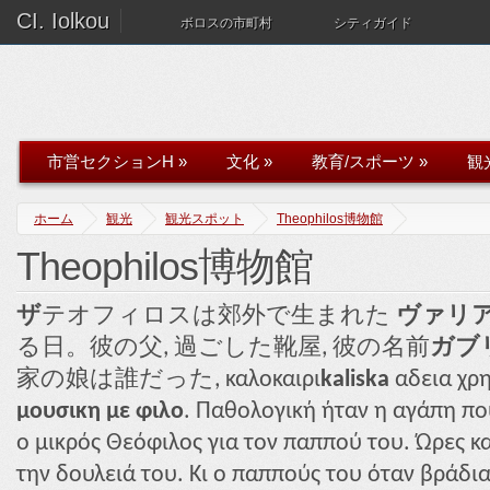
CI. Iolkou
ボロスの市町村
シティガイド
市営セクションH
»
文化
»
教育/スポーツ
»
観
ホーム
観光
観光スポット
Theophilos博物館
Theophilos博物館
ザ
テオフィロスは郊外で生まれた
ヴァリ
る日。彼の父, 過ごした靴屋, 彼の名前
ガブリ
家の娘は誰だった, καλοκαιρι
kaliska
αδεια χρη
μουσικη με φιλο
. Παθολογική ήταν η αγάπη πο
ο μικρός Θεόφιλος για τον παππού του. Ώρες 
την δουλειά του. Κι ο παππούς του όταν βράδιαζ