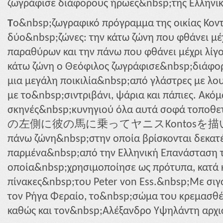
ζωγράφισε διάφορους ήρωες&nbsp;της Ελληνικ
T
ο&nbsp;ζωγραφικό πρόγραμμα της οικίας Κοντ
δύο&nbsp;ζώνες: την κάτω ζώνη που φθάνει μέ
παραθύρων και την πάνω που φθάνει μέχρι λίγο
κάτω ζώνη ο Θεόφιλος ζωγράφισε&nbsp;διάφορ
μια μεγάλη ποικιλία&nbsp;από γλάστρες με λου
με το&nbsp;σιντριβάνι, ψάρια και πάπιες. Ακόμ
σκηνές&nbsp;κυνηγιού όλα αυτά σοφά 
の左側に彼の馬に乗ってヤニスKontosを描いている
πάνω ζώνη&nbsp;στην οποία βρίσκονται δεκατ
παρμένα&nbsp;από την Ελληνική Επανάσταση τ
οποία&nbsp;χρησιμοποίησε ως πρότυπα, κατά κ
πίνακες&nbsp;του Peter von Ess.&nbsp;Με σιγ
τον Ρήγα Φεραίο, το&nbsp;σώμα του κρεμασθέ
καθώς και τον&nbsp;Αλέξανδρο Υψηλάντη αρχι