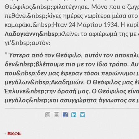
Θεόφιλος&nbsp;φιλοτέχνησε. Μόνο που ο ζωγρ
πεθάνει&nbsp;λίγες ημέρες νωρίτερα μέσα στο
καμαράκι.&nbsp;Ήταν 24 Μαρτίου 1934. Η κυρ
Λαδογιάννη&nbsp;
κλείνει το αφιέρωμά της με
γι’&nbsp;αυτόν:
”
Ύστερα από τον Θεόφιλο, αυτόν τον αποκαλυ
δεν&nbsp;βλέπουμε πια με τον ίδιο τρόπο. Αυ
που&nbsp;δεν μας έφεραν τόσοι περιώνυμοι
μεγάλων&nbsp;Ακαδημιών. Ο Θεόφιλος μας έδ
Έπλυνε&nbsp;την όρασή μας. Ο Θεόφιλος είναι
μεγάλος&nbsp;και ασυγχώρητα άγνωστος σε μ
«
教区の丘