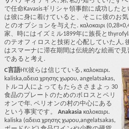
ザ
パナギオティス, 弟, 私が知っていた
で任命Kavasisギリシャ領事館に成功した
は彼に身に着けていると、そこに彼のお気
とのオプションを与えた. καλοκαιρι (0,28×0,
家、時にはイズミル1899年に族長とthyrofyl
のテオフィロスと技術と心配していた人, 
はスマーナに滞在期間は伝統的な絵画で見
であると考え.
C言語
HY,彼らは信じている, καλοκαιρι.
kaliska,αδεια χρησης χωρου, angelatsakas,
トルコ人によってもたらささまよっ 30
食品のプレートのためのボロスとペリ
オンで年. ペリオンの村の中心にある
という事実です。
Anakasia
καλοκαιρι.
kaliska (αδεια χρησης χωρου,angelatsakas,
ボードなど) 食品ワインや少数の硬貨