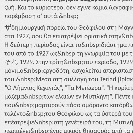
ζωή. Και το κυριότερο, δεν έγινε καμία ζωγρα
παρέμβαση σ’ αυτά.&nbsp;
ザ
δημιουργική πορεία του Θεόφιλου στη Μαγ
στα 1927, που θα επιστρέψει οριστικά στην&n
Η δεύτερη περίοδος είναι το&nbsp;διάστημα π
του από το 1927 ως&nbsp;τη γνωριμία του με τ
それ 1929. Στην τρίτη&nbsp;του περίοδο, 1929-
μόνιμο&nbsp;εργοδότη, ασχολείται απερίσπασ
του.&nbsp;Μέσα στη συλλογή του Teriad βρίσκο
“Ο Λήμνιος Κεχαγιάς”,
”Τα Μετέωρα”, “Η κυρία 
μάζεμα&nbsp;των ελαιών εν Μυτιλήνη”. Πέντε
που&nbsp;μαρτυρούν πόσο αμάραντο κατόρθωσ
ταλέντο&nbsp;του Θεόφιλου ως τα ύστερά του 
επέστρεψε&nbsp;στη γενέτειρά του, τη Μυτιλή
περιμένει&nbsp;ένας μικρός θησαυρός από τα 