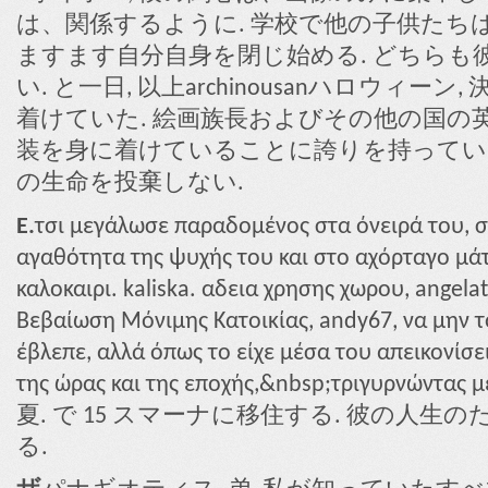
は、関係するように. 学校で他の子供たちは
ますます自分自身を閉じ始める. どちらも
い. と一日, 以上archinousanハロウィ
着けていた. 絵画族長およびその他の国の
装を身に着けていることに誇りを持っていま
の生命を投棄しない.
E.
τσι μεγάλωσε παραδομένος στα όνειρά του, σ
αγαθότητα της ψυχής του και στο αχόρταγο μάτ
καλοκαιρι. kaliska. αδεια χρησης χωρου, angelat
Βεβαίωση Μόνιμης Κατοικίας, andy67, να μην τ
έβλεπε, αλλά όπως το είχε μέσα του απεικονίσε
της ώρας και της εποχής,&nbsp;τριγυρνώντα
夏. で 15 スマーナに移住する. 彼の人
る.