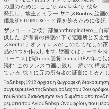
の皿のために. ここで, Anakasiaで, 彼を
発見し、地主とミラー
ヤニスKontos
, 絵
価最初PILIORITIKO – と家を飾るために委託.
ザ
ショートは彼に部屋anthropinoter
供した. 所有者の保護の下で避難所と安全
スKontosテオフィロスのこのもてなしの
品の1つを作成します. 壁画ではテーマを持
ローニスは湖Lernin受賞Dramali 1822
読む. このフレスコ画は残り、続いて構成
ている, 徐々に元の所有者の証言によると
T
ο&nbsp;1912 άρχισε η ζωγραφική διακόσμηση
συγκεκριμένα της&nbsp;σάλας του 2ου ορόφο
του&nbsp;διακόσμησε ένα δωμάτιο από τον&n
ρεματιά του Αγίου&nbsp;Ονουφρίου, που μέσα