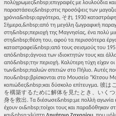
πολύχρωμες&nbsp;επιγραφές με λουλούδια και
παραστάσεις&nbsp;στις προσόψεις των μαγαζιών
χρόνια&nbsp;αργότερα, それ 1930 καταστράφη
Σήμερα,&nbsp;από τη μεγάλη ζωγραφική παρα
στη&nbsp;περιοχή της Μαγνησίας, ένα πολύ μι
στη&nbsp;θέση του, αφού τα περισσότερα έργ
καταστραφεί&nbsp;από τους σεισμούς του 195
από&nbsp;άγνοια των ιδιοκτητών τους και άλ
από&nbsp;την περιοχή. Καλύτερη τύχη είχαν οι
των&nbsp;παλιών σπιτιών στο Πήλιο. Αυτές π
που&nbsp;βρίσκονται στο Μουσείο “Κίτσου Μα
κοπιώδες&nbsp;και δύσκολο επίτευ
を構築するために解体を見たとき、いくつ
身を救出. Τα διέσωσε&nbsp;με πολλή αγωνία και
έχουν οι&nbsp;τοίχοι τους και παραδόθηκαν σ
και&nbsp;γλύπτη
Δημήτριο Ζαχαρίου
, που μό