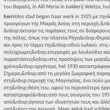
του Βαραλή, in Alli Meria in bakkerij Veletza, hu
Een
Volos stad begon haar werk in 1925 με τη
προσφύγων της Μικράς Ασίας στη περιοχή.&nb
&nbsp;έκτισαν τις παράγκες τους σε διάφορο
της πόλης, όπως την πλατεία Ρήγα&nbsp;Φεραί
και προς το τέρμα της&nbsp;οδού Ιωλκού, στις
πολύχρωμες&nbsp;επιγραφές με λουλούδια και
παραστάσεις&nbsp;στις προσόψεις των μαγαζιών
χρόνια&nbsp;αργότερα, het 1930 καταστράφηκ
Σήμερα,&nbsp;από τη μεγάλη ζωγραφική παρα
στη&nbsp;περιοχή της Μαγνησίας, ένα πολύ μι
στη&nbsp;θέση του, αφού τα περισσότερα έργ
καταστραφεί&nbsp;από τους σεισμούς του 195
από&nbsp;άγνοια των ιδιοκτητών τους και άλ
από&nbsp;την περιοχή. Meer geluk had schilder