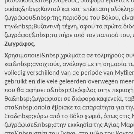
βασιλικούς&nbsp;θυρεούς, διάφορα ερπετά κ.ά
οικίας&nbsp;Κοντού και κατ’ επέκταση ολόκληρ
ζωγράφου&nbsp;της περιόδου του Βόλου, είνα
την&nbsp;Βυζαντινή τέχνη, αφού τα πρώτα διδ
ζωγράφος&nbsp;τα πήρε από τον παππού του,
Ζωγράφος
.
Χ
ρησιμοποιεί&nbsp;χρώματα σε τολμηρούς συ
και&nbsp;ανοιχτούς, ανάλογα με τη σημασία τ
volledig verschillend van de periode van Mytile
gebruikt en die vele geleerden overwegen mee
που θα αφήσει ο&nbsp;Θεόφιλος στην περιοχή
θα&nbsp;ζωγραφίσει σε διάφορα καφενεία, ταβέ
στα&nbsp;οποία έβρισκε τα απαραίτητα για την
Στα&nbsp;γύρω από το Βόλο χωριά, όπως στις 
ζωγράφισε&nbsp;στην εκκλησία της Αγίας Μαρί
στο&nbsp;σπίτι του Γκέκα, στο μύλο του Κοντο