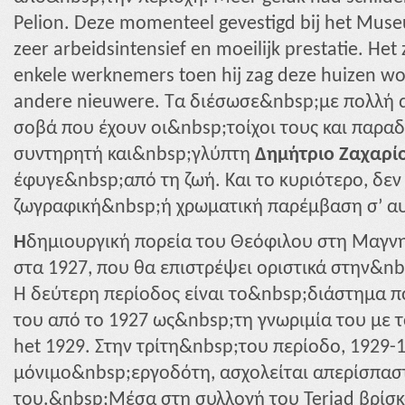
Pelion. Deze momenteel gevestigd bij het Mu
zeer arbeidsintensief en moeilijk prestatie. Het
enkele werknemers toen hij zag deze huizen w
andere nieuwere. Τα διέσωσε&nbsp;με πολλή αγ
σοβά που έχουν οι&nbsp;τοίχοι τους και παρα
συντηρητή και&nbsp;γλύπτη
Δημήτριο Ζαχαρί
έφυγε&nbsp;από τη ζωή. Και το κυριότερο, δεν 
ζωγραφική&nbsp;ή χρωματική παρέμβαση σ’ α
Η
δημιουργική πορεία του Θεόφιλου στη Μαγν
στα 1927, που θα επιστρέψει οριστικά στην&n
Η δεύτερη περίοδος είναι το&nbsp;διάστημα π
του από το 1927 ως&nbsp;τη γνωριμία του με τ
het 1929. Στην τρίτη&nbsp;του περίοδο, 1929-
μόνιμο&nbsp;εργοδότη, ασχολείται απερίσπασ
του.&nbsp;Μέσα στη συλλογή του Teriad βρίσκο