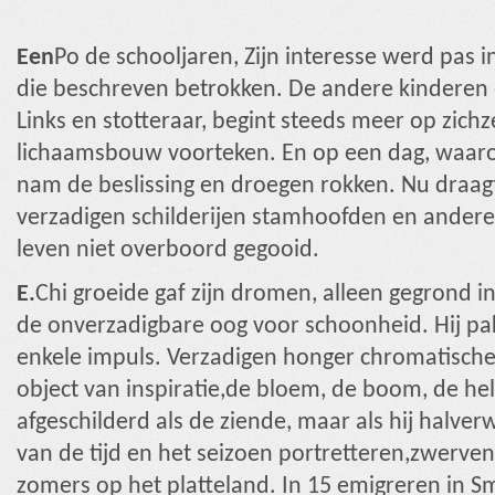
Een
Po de schooljaren, Zijn interesse werd pas i
die beschreven betrokken. De andere kinderen o
Links en stotteraar, begint steeds meer op zichze
lichaamsbouw voorteken. En op een dag, waar
nam de beslissing en droegen rokken. Nu draagt 
verzadigen schilderijen stamhoofden en andere 
leven niet overboord gegooid.
E.
Chi groeide gaf zijn dromen, alleen gegrond in
de onverzadigbare oog voor schoonheid. Hij pak
enkele impuls. Verzadigen honger chromatische. 
object van inspiratie,de bloem, de boom, de hel
afgeschilderd als de ziende, maar als hij halv
van de tijd en het seizoen portretteren,zwerve
zomers op het platteland. In 15 emigreren in Smy