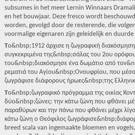
subsumes in het meer Lernin Winnaars Dramali 
en het bouwjaar. Deze fresco wordt beschouwd
worden, gevolgd door de resterende, die volge
voormalige eigenaren zijn geleidelijk en duurde 
T
ο&nbsp;1912 άρχισε η ζωγραφική διακόσμηση
συγκεκριμένα της&nbsp;σάλας του 2ου ορόφο
του&nbsp;διακόσμησε ένα δωμάτιο από τον&n
ρεματιά του Αγίου&nbsp;Ονουφρίου, που μέσα
ζωγράφισε διάφορους ήρωες&nbsp;της Ελληνικ
T
ο&nbsp;ζωγραφικό πρόγραμμα της οικίας Κοντ
δύο&nbsp;ζώνες: την κάτω ζώνη που φθάνει μέ
παραθύρων και την πάνω που φθάνει μέχρι λίγο
κάτω ζώνη ο Θεόφιλος ζωγράφισε&nbsp;διάφορ
breed scala van ingemaakte bloemen en vogels,