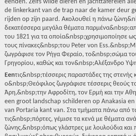
eenden. Zelfs wilde dieren en jachttaferelen alle 
de linkerkant van de trap naar de kamer deur g
rijden op zijn paard. Ακολουθεί η πάνω ζώνη&
δεκατέσσερα μεγάλα θέματα παρμένα&nbsp;απ
του 1821 για τα οποία&nbsp;χρησιμοποίησε ως
τους πίνακες&nbsp;του Peter von Ess.&nbsp;Μ
ζωγράφισε τον Ρήγα Φεραίο, το&nbsp;σώμα το
Γρηγορίου, καθώς και τον&nbsp;Αλέξανδρο Υψ
Een
τις&nbsp;τέσσερις παραστάδες της στενής κ
ο&nbsp;Θεόφιλος ζωγράφισε τέσσερις θεούς τ
Άρη,&nbsp;την Αφροδίτη, τον Ερμή και την Αθη
een groot landschap schilderen op Anakasia en 
van Portaria kant van. Στα τμήματα πάνω από 
τις&nbsp;πόρτες, γέμισε τα κενά με θέματα αν
ζώνης,&nbsp;όπως γλάστρες με λουλούδια και 