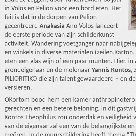
in Volos en Pelion voor een bord eten. Het
feit is dat in de dorpen van Pelion
gecentreerd
Anakasia
Ano Volos lanceert
de eerste periode van zijn schilderkunst
activiteit. Wandering voetganger naar nabijgel
en winkels in diverse materialen (zeilen,Karton
eten een glas wijn of een paar munten. Hier, i
grondeigenaar en de molenaar
Yannis Kontos
, 
PILIORITIKO die zijn talent gewaardeerd – en d
versieren.
Ο
Kortom bood hem een ​​kamer anthropinotero 
gerechten en een betere beloning. In dit gastvr
Kontos Theophilus zou onderdak en veiligheid
van de eigenaar zal een van de belangrijkste e
creëren. In de muurschildering heeft thema “T