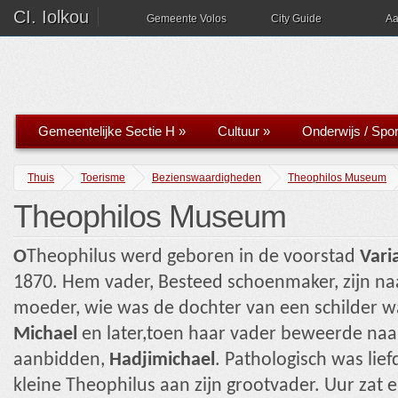
CI. Iolkou
Gemeente Volos
City Guide
Aa
Gemeentelijke Sectie H
»
Cultuur
»
Onderwijs / Spor
Thuis
Toerisme
Bezienswaardigheden
Theophilos Museum
Theophilos Museum
Ο
Theophilus werd geboren in de voorstad
Vari
1870. Hem vader, Besteed schoenmaker, zijn n
moeder, wie was de dochter van een schilder 
Michael
en later,toen haar vader beweerde naar
aanbidden,
Hadjimichael
. Pathologisch was lief
kleine Theophilus aan zijn grootvader. Uur zat e