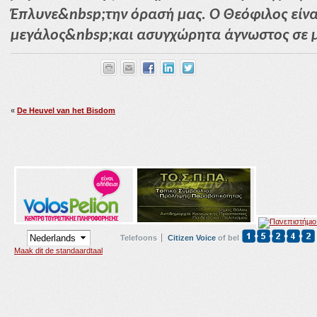
Έπλυνε&nbsp;την όρασή μας. Ο Θεόφιλος είναι
μεγάλος&nbsp;και ασυγχώρητα άγνωστος σε μ
«
De Heuvel van het Bisdom
Telefoons
Citizen Voice
of bel
Maak dit de standaardtaal