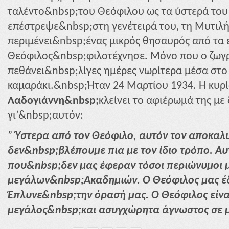
ταλέντο&nbsp;του Θεόφιλου ως τα ύστερά του 
επέστρεψε&nbsp;στη γενέτειρά του, τη Μυτιλή
περιμένει&nbsp;ένας μικρός θησαυρός από τα 
Θεόφιλος&nbsp;φιλοτέχνησε. Μόνο που ο ζωγρ
πεθάνει&nbsp;λίγες ημέρες νωρίτερα μέσα στο
καμαράκι.&nbsp;Ήταν 24 Μαρτίου 1934. Η κυρ
Λαδογιάννη&nbsp;
κλείνει το αφιέρωμά της με
γι’&nbsp;αυτόν:
”
Ύστερα από τον Θεόφιλο, αυτόν τον αποκαλυ
δεν&nbsp;βλέπουμε πια με τον ίδιο τρόπο. Αυ
που&nbsp;δεν μας έφεραν τόσοι περιώνυμοι
μεγάλων&nbsp;Ακαδημιών. Ο Θεόφιλος μας έδ
Έπλυνε&nbsp;την όρασή μας. Ο Θεόφιλος είναι
μεγάλος&nbsp;και ασυγχώρητα άγνωστος σε μ