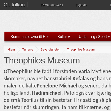
CI. Iolkou
Kommune Volos
Byguide
T
Kommunale avsnitt H
»
Kultur
»
Utdanning / Sport
»
Hjem
Turisme
Severdigheter
Theophilos Museum
Theophilos Museum
Ο
Theophilus ble født i forstaden
Varia
Mytilene,
skomaker, navnet hans
Gabriel Kefalas
og hans m
maler, de kalte
Penelope Michael
og senere,da h
hellige land,
Hadjimichael
. Patologisk var kjærl
de små Teofilus til sin bestefar. Hrs satt og så 
bestefar når skumringen, ta ham til knærne, og d