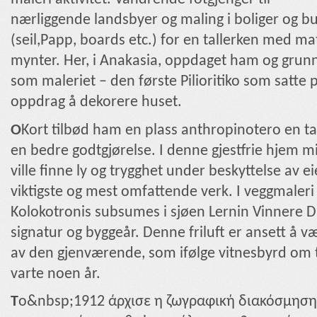
nærliggende landsbyer og maling i boliger og but
(seil,Papp, boards etc.) for en tallerken med mat
mynter. Her, i Anakasia, oppdaget ham og grunn
som maleriet – den første Pilioritiko som satte p
oppdrag å dekorere huset.
Ο
Kort tilbød ham en plass anthropinotero en t
en bedre godtgjørelse. I denne gjestfrie hjem m
ville finne ly og trygghet under beskyttelse av e
viktigste og mest omfattende verk. I veggmale
Kolokotronis subsumes i sjøen Lernin Vinnere D
signatur og byggeår. Denne friluft er ansett å væ
av den gjenværende, som ifølge vitnesbyrd om ti
varte noen år.
T
ο&nbsp;1912 άρχισε η ζωγραφική διακόσμηση