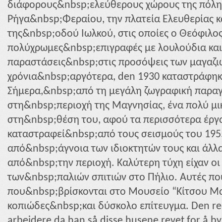
διάφορους&nbsp;ελεύθερους χώρους της πόλης
Ρήγα&nbsp;Φεραίου, την πλατεία Ελευθερίας κ
της&nbsp;οδού Ιωλκού, στις οποίες ο Θεόφιλο
πολύχρωμες&nbsp;επιγραφές με λουλούδια και
παραστάσεις&nbsp;στις προσόψεις των μαγαζιών
χρόνια&nbsp;αργότερα, den 1930 καταστράφηκ
Σήμερα,&nbsp;από τη μεγάλη ζωγραφική παρα
στη&nbsp;περιοχή της Μαγνησίας, ένα πολύ μι
στη&nbsp;θέση του, αφού τα περισσότερα έργ
καταστραφεί&nbsp;από τους σεισμούς του 195
από&nbsp;άγνοια των ιδιοκτητών τους και άλ
από&nbsp;την περιοχή. Καλύτερη τύχη είχαν οι
των&nbsp;παλιών σπιτιών στο Πήλιο. Αυτές π
που&nbsp;βρίσκονται στο Μουσείο “Κίτσου Μα
κοπιώδες&nbsp;και δύσκολο επίτευγμα. Den re
arbeidere da han så disse husene revet for å b