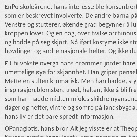
En
Po skoleårene, hans interesse ble konsentrer
som er beskrevet involverte. De andre barna på 
Venstre og stutterer, økende grad begynner å lu
kroppen lover. Og en dag, over hvilke archinou
og hadde på seg skjørt. Nå iført kostyme ikke st
høvdinger og andre nasjonale helter. Og ikke du
E.
Chi vokste overga hans drømmer, jordet bare 
umettelige øye for skjønnhet. Han griper pensel
Mette en sulten kromatisk. Men han hadde, styrk
inspirasjon,blomsten, treet, helten, ikke å bli 
som han hadde midten m'oles skildre nyansene 
dager og netter, vintre og somre på landsbygda.
hans liv er det bare spredt informasjon.
Ο
Panagiotis, hans bror, Alt jeg visste er at The