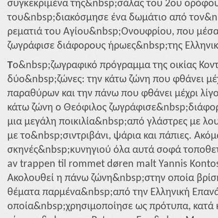
συγκεκριμένα της&nbsp;σάλας του 2ου ορόφο
του&nbsp;διακόσμησε ένα δωμάτιο από τον&n
ρεματιά του Αγίου&nbsp;Ονουφρίου, που μέσα
ζωγράφισε διάφορους ήρωες&nbsp;της Ελληνικ
T
ο&nbsp;ζωγραφικό πρόγραμμα της οικίας Κοντ
δύο&nbsp;ζώνες: την κάτω ζώνη που φθάνει μέ
παραθύρων και την πάνω που φθάνει μέχρι λίγο
κάτω ζώνη ο Θεόφιλος ζωγράφισε&nbsp;διάφορ
μια μεγάλη ποικιλία&nbsp;από γλάστρες με λου
με το&nbsp;σιντριβάνι, ψάρια και πάπιες. Ακόμ
σκηνές&nbsp;κυνηγιού όλα αυτά σοφά τοποθετ
av trappen til rommet døren malt Yannis Kontos
Ακολουθεί η πάνω ζώνη&nbsp;στην οποία βρίσ
θέματα παρμένα&nbsp;από την Ελληνική Επανά
οποία&nbsp;χρησιμοποίησε ως πρότυπα, κατά κ