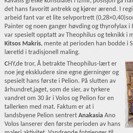
Kavasis greske konsulatet i Izmir, posisjon ga h
det hans favoritt antrekk og kjører ærend. I re
arbeid fant var et lite selvportrett (0,28×0,40)
Painter og noen ganger høvding og thyrofylax i
var spesielt opptatt av Theophilus og teknikk i 
Kitsos Makris
, mente at perioden han bodde i 
læretid i tradisjonell maling.
C
HY,de tror, Å betrakte Theophilus-lært er
noe jeg ekskludere sine egne gjerninger og
spesielt hans første i Pelion. På slutten av
århundret,jaget, som de sier, av tyrkere
vandret om 30 år i Volos og Pelion for en
tallerken med mat. Faktum er at i
landsbyene Pelion sentrert
Anakasia
Ano
Volos lanserer den første perioden av hans
maleri aktivitet. Vandrende fotgjenger til