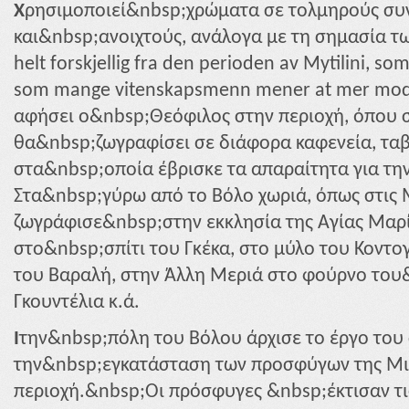
Χ
ρησιμοποιεί&nbsp;χρώματα σε τολμηρούς συ
και&nbsp;ανοιχτούς, ανάλογα με τη σημασία τω
helt forskjellig fra den perioden av Mytilini, so
som mange vitenskapsmenn mener at mer mod
αφήσει ο&nbsp;Θεόφιλος στην περιοχή, όπου 
θα&nbsp;ζωγραφίσει σε διάφορα καφενεία, ταβέ
στα&nbsp;οποία έβρισκε τα απαραίτητα για την
Στα&nbsp;γύρω από το Βόλο χωριά, όπως στις 
ζωγράφισε&nbsp;στην εκκλησία της Αγίας Μαρί
στο&nbsp;σπίτι του Γκέκα, στο μύλο του Κοντο
του Βαραλή, στην Άλλη Μεριά στο φούρνο του&
Γκουντέλια κ.ά.
I
την&nbsp;πόλη του Βόλου άρχισε το έργο του 
την&nbsp;εγκατάσταση των προσφύγων της Μι
περιοχή.&nbsp;Οι πρόσφυγες &nbsp;έκτισαν τι