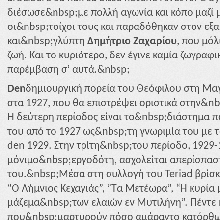
διέσωσε&nbsp;με πολλή αγωνία και κόπο μαζί 
οι&nbsp;τοίχοι τους και παραδόθηκαν στον εξ
και&nbsp;γλύπτη
Δημήτριο Ζαχαρίου
, που μό
ζωή. Και το κυριότερο, δεν έγινε καμία ζωγρα
παρέμβαση σ’ αυτά.&nbsp;
Den
δημιουργική πορεία του Θεόφιλου στη Μ
στα 1927, που θα επιστρέψει οριστικά στην&n
Η δεύτερη περίοδος είναι το&nbsp;διάστημα π
του από το 1927 ως&nbsp;τη γνωριμία του με τ
den 1929. Στην τρίτη&nbsp;του περίοδο, 1929-
μόνιμο&nbsp;εργοδότη, ασχολείται απερίσπασ
του.&nbsp;Μέσα στη συλλογή του Teriad βρίσκο
“Ο Λήμνιος Κεχαγιάς”,
”Τα Μετέωρα”, “Η κυρία μ
μάζεμα&nbsp;των ελαιών εν Μυτιλήνη”. Πέντε
που&nbsp;μαρτυρούν πόσο αμάραντο κατόρθωσ