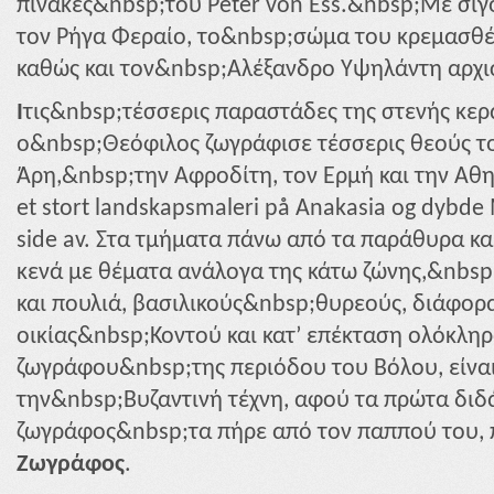
πίνακες&nbsp;του Peter von Ess.&nbsp;Με σιγ
τον Ρήγα Φεραίο, το&nbsp;σώμα του κρεμασθέ
καθώς και τον&nbsp;Αλέξανδρο Υψηλάντη αρχι
I
τις&nbsp;τέσσερις παραστάδες της στενής κερα
ο&nbsp;Θεόφιλος ζωγράφισε τέσσερις θεούς τ
Άρη,&nbsp;την Αφροδίτη, τον Ερμή και την Αθ
et stort landskapsmaleri på Anakasia og dybde 
side av. Στα τμήματα πάνω από τα παράθυρα και
κενά με θέματα ανάλογα της κάτω ζώνης,&nbsp
και πουλιά, βασιλικούς&nbsp;θυρεούς, διάφορα
οικίας&nbsp;Κοντού και κατ’ επέκταση ολόκληρ
ζωγράφου&nbsp;της περιόδου του Βόλου, είνα
την&nbsp;Βυζαντινή τέχνη, αφού τα πρώτα διδ
ζωγράφος&nbsp;τα πήρε από τον παππού του,
Ζωγράφος
.