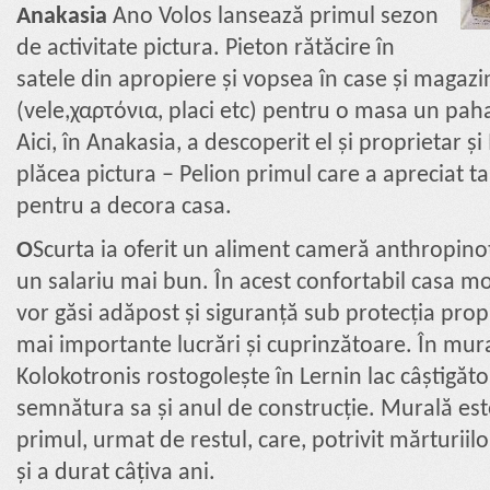
Anakasia
Ano Volos lansează primul sezon
de activitate pictura. Pieton rătăcire în
satele din apropiere și vopsea în case și magazi
(vele,χαρτόνια, placi etc) pentru o masa un pa
Aici, în Anakasia, a descoperit el și proprietar și
plăcea pictura – Pelion primul care a apreciat t
pentru a decora casa.
Ο
Scurta ia oferit un aliment cameră anthropino
un salariu mai bun. În acest confortabil casa m
vor găsi adăpost și siguranță sub protecția prop
mai importante lucrări și cuprinzătoare. În mu
Kolokotronis rostogolește în Lernin lac câștigăto
semnătura sa și anul de construcție. Murală este
primul, urmat de restul, care, potrivit mărturiilo
și a durat câțiva ani.