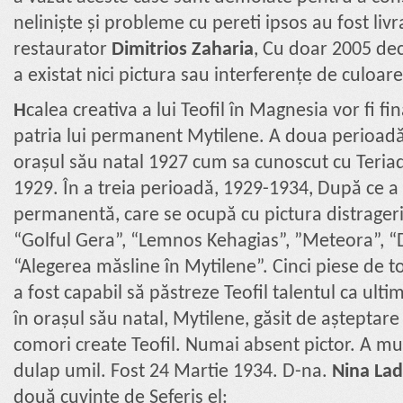
neliniște și probleme cu pereti ipsos au fost livr
restaurator
Dimitrios Zaharia
, Cu doar 2005 dec
a existat nici pictura sau interferențe de culoare
Η
calea creativa a lui Teofil în Magnesia vor fi fi
patria lui permanent Mytilene. A doua perioadă 
orașul său natal 1927 cum sa cunoscut cu Teriad
1929. În a treia perioadă, 1929-1934, După ce a
permanentă, care se ocupă cu pictura distrageri.
“Golful Gera”, “Lemnos Kehagias”,
”Meteora”, “
“Alegerea măsline în Mytilene”. Cinci piese de 
a fost capabil să păstreze Teofil talentul ca ultim
în orașul său natal, Mytilene, găsit de așteptare
comori create Teofil. Numai absent pictor. A mu
dulap umil. Fost 24 Martie 1934. D-na.
Nina Lad
două cuvinte de Seferis el: