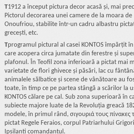
T
1912 a început pictura decor acasă și, mai preci
Pictorul decorarea unei camere de la moara de 
Onoufriou, stabilite într-un cadru albastru pictat
grecești, etc.
T
programul pictural al casei KONTOS împărțit în
care acopera circa jumatate din ferestre și supe
plafonul. În Teofil zona inferioară a pictat mai 
varietate de flori ghivece și păsări, lac cu fântână
animalele sălbatice și scene de vânătoare au fos
toate, în timp ce pe partea stângă a scărilor la 
KONTOS călare pe cal. Sub zona superioară în c
subiecte majore luate de la Revoluția greacă 182
modele, în primul rând, σιγουριά τους πίνακες τ
pictat Regele Feraios, corpul Patriarhului Grigo
Ipsilanti comandantul.