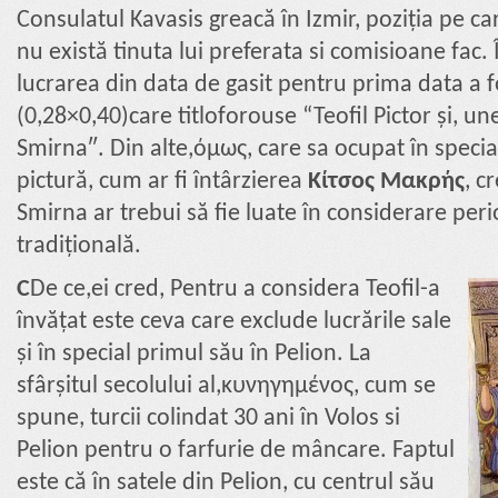
Consulatul Kavasis greacă în Izmir, poziția pe ca
nu există tinuta lui preferata si comisioane fac
lucrarea din data de gasit pentru prima data a 
(0,28×0,40)care titloforouse “Teofil Pictor și, une
Smirna″. Din alte,όμως, care sa ocupat în special 
pictură, cum ar fi întârzierea
Κίτσος Μακρής
, c
Smirna ar trebui să fie luate în considerare per
tradițională.
C
De ce,ei cred, Pentru a considera Teofil-a
învățat este ceva care exclude lucrările sale
și în special primul său în Pelion. La
sfârșitul secolului al,κυνηγημένος, cum se
spune, turcii colindat 30 ani în Volos si
Pelion pentru o farfurie de mâncare. Faptul
este că în satele din Pelion, cu centrul său