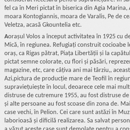
fel ca în Meri pictat în biserica din Agia Marina,
moara Kontogiannis, moara de Varalis, Pe de cea
Veletza, acasă Gkountelia etc.
A
orașul Volos a început activitatea în 1925 cu d
Mică, în regiunea. Refugiați construit cocioabe lo
oraș, ca Rigas pătrat, Piața Libertății și la capătul
pictat semne colorate, cu flori și păsări, repreze
magazine, etc, care câțiva ani mai târziu,, aceas
Azi,pictura de producție mare de Teofil în regi
supraviețuiește în locul, deoarece cele mai multe
distruse de cutremure 1955, au fost distruse de 
și alte persoane au fost scoase din zona de. Mai
case vechi, în Pelion. Cei care sunt astăzi în Mu
laborioasă și dificilă realizarea. Sa salvat perso
a văzut aceste case sunt demolate pentru a const