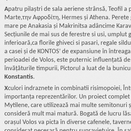
A
patru pilaștri de sala aeriene strânsă, Teofil a 
Marte,την Αφροδίτη, Hermes și Athena. Perete g
mare pe Anakasia și Makrinitsa adâncime Karav
Secțiunile de mai sus de ferestre si usi, umplut 
inferioară,ca florile ghiveci si pasari, regale sildu
a casei și de KONTOS’ de expansiune în întreaga 
perioadei de Volos, este puternic influențată de
învățăturile timpurii, Pictorul a luat de la bunic
Konstantis
.
X
culori indraznete in combinatii risimopoiei, Înt
importanța reprezentărilor. Un proiect complet 
Mytilene, care utilizează mai multe semitonuri ș
consideră mult mai matură. Bogată de lucru lăsat 
orașul Volos va picta în diverse cafenele, taverne
considerat necesară pentru supraviețuire. În sat