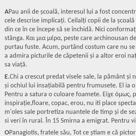
A
Pau anii de școală, interesul lui a fost concentr
cele descrise implicați. Ceilalți copii de la școală
din ce în ce începe să se închidă. Nici conformaț
stânga. Και μια μέρα, peste care archinousan de 
purtau fuste. Acum, purtând costum care nu se 
a admira picturile de căpetenii și a altor eroi na
sa viață.
E.
Chi a crescut predat visele sale, la pământ și
și ochiul lui insațiabilă pentru frumusete. El ia 
Pentru a satura o culoare foamete. Είχε όμως, p
inspirație,floare, copac, erou, nu iti place spect
m'oles sale portretiza nuantele de timp și de sezo
si veri în rural. În 15 Smirna a emigrat. Pentru v
Ο
Panagiotis, fratele său, Tot ce știam e că pictor