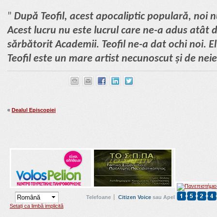
”
După Teofil, acest apocaliptic populară, noi 
Acest lucru nu este lucrul care ne-a adus atât 
sărbătorit Academii. Teofil ne-a dat ochi noi. E
Teofil este un mare artist necunoscut și de neier
«
Dealul Episcopiei
Telefoane
Citizen Voice
sau Apel
Setați ca limbă implicită