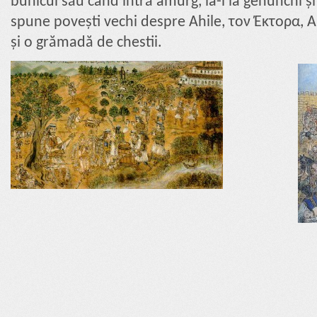
bunicul său când intră amurg, ia-l la genunchi și
spune povești vechi despre Ahile, τον Έκτορα, A
și o grămadă de chestii.