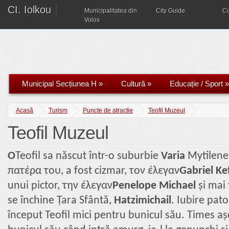
CI. Iolkou
Municipalitatea din
City Guide
C
Volos
Municipal Secțiunea H
»
Cultură
»
Educație / Sport
»
Acasă
Turism
Puncte de atractie
Teofil Muzeul
Teofil Muzeul
Ο
Teofil sa născut într-o suburbie
Varia
Mytilene
πατέρα του, a fost cizmar, τον έλεγαν
Gabriel Ke
unui pictor, την έλεγαν
Penelope Michael
și mai 
se închine Țara Sfântă,
Hatzimichail
. Iubire pato
început Teofil mici pentru bunicul său. Times aș