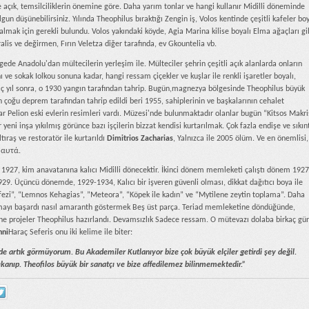
 açık, temsilciliklerin önemine göre. Daha yarım tonlar ve hangi kullanır Midilli döneminde
un düşünebilirsiniz. Yılında Theophilus bıraktığı Zengin iş, Volos kentinde çeşitli kafeler bo
almak için gerekli bulundu. Volos yakındaki köyde, Agia Marina kilise boyalı Elma ağaçları gi
lis ve değirmen, Fırın Veletza diğer tarafında, ev Gkountelia vb.
ede Anadolu'dan mültecilerin yerleşim ile. Mülteciler şehrin çeşitli açık alanlarda onların
 ve sokak Iolkou sonuna kadar, hangi ressam çiçekler ve kuşlar ile renkli işaretler boyalı,
rkaç yıl sonra, o 1930 yangın tarafından tahrip. Bugün,magnezya bölgesinde Theophilus büyük
n çoğu deprem tarafından tahrip edildi beri 1955, sahiplerinin ve başkalarının cehalet
slar Pelion eski evlerin resimleri vardı. Müzesi'nde bulunmaktadır olanlar bugün “Kitsos Makri
 yeni inşa yıkılmış görünce bazı işçilerin bizzat kendisi kurtarılmak. Çok fazla endişe ve sıkın
ıraş ve restoratör ile kurtarıldı
Dimitrios Zacharias
, Yalnızca ile 2005 ölüm. Ve en önemlisi,
 αυτά.
927, kim anavatanına kalıcı Midilli dönecektir. İkinci dönem memleketi çalıştı dönem 1927
 1929. Üçüncü dönemde, 1929-1934, Kalıcı bir işveren güvenli olması, dikkat dağıtıcı boya ile
rfezi”, “Lemnos Kehagias”,
”Meteora”, “Köpek ile kadın” ve “Mytilene zeytin toplama”. Daha
utmayı başardı nasıl amaranth göstermek Beş üst parça. Teriad memleketine döndüğünde,
zine projeler Theophilus hazırlandı. Devamsızlık Sadece ressam. O mütevazı dolaba birkaç gü
nni
Haraç Seferis onu iki kelime ile biter:
de artık görmüyorum. Bu Akademiler Kutlanıyor bize çok büyük elçiler getirdi şey değil.
ıkanıp. Theofilos büyük bir sanatçı ve bize affedilemez bilinmemektedir.”