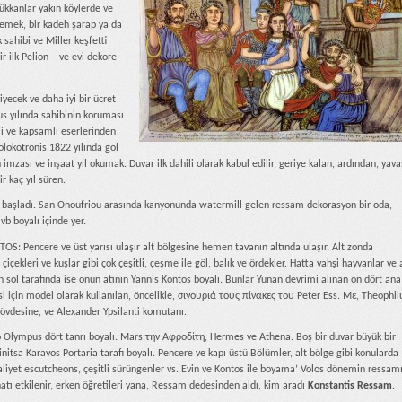
ükkanlar yakın köylerde ve
 yemek, bir kadeh şarap ya da
 sahibi ve Miller keşfetti
 ilk Pelion – ve evi dekore
yecek ve daha iyi bir ücret
lus yılında sahibinin koruması
i ve kapsamlı eserlerinden
olokotronis 1822 yılında göl
imzası ve inşaat yıl okumak. Duvar ilk dahili olarak kabul edilir, geriye kalan, ardından, yava
r kaç yıl süren.
bi başladı. San Onoufriou arasında kanyonunda watermill gelen ressam dekorasyon bir oda,
vb boyalı içinde yer.
TOS: Pencere ve üst yarısı ulaşır alt bölgesine hemen tavanın altında ulaşır. Alt zonda
çiçekleri ve kuşlar gibi çok çeşitli, çeşme ile göl, balık ve ördekler. Hatta vahşi hayvanlar ve 
ven sol tarafında ise onun atının Yannis Kontos boyalı. Bunlar Yunan devrimi alınan on dört ana
i için model olarak kullanılan, öncelikle, σιγουριά τους πίνακες του Peter Ess. Με, Theophil
gövdesine, ve Alexander Ypsilanti komutanı.
 o Olympus dört tanrı boyalı. Mars,την Αφροδίτη, Hermes ve Athena. Boş bir duvar büyük bir
itsa Karavos Portaria tarafı boyalı. Pencere ve kapı üstü Bölümler, alt bölge gibi konularda
 kraliyet escutcheons, çeşitli sürüngenler vs. Evin ve Kontos ile boyama’ Volos dönemin ressam
tı etkilenir, erken öğretileri yana, Ressam dedesinden aldı, kim aradı
Konstantis Ressam
.