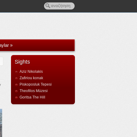
aylar
»
Sights
Aziz Nikolakis
Zafiriou konak
Piskoposluk Tepesi
r
Theofilos Müzesi
Goritsa The Hill