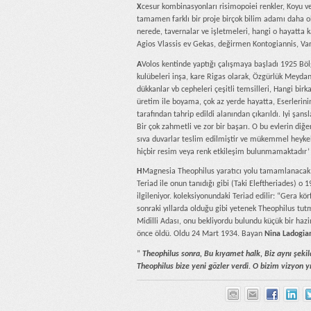
X
cesur kombinasyonları risimopoiei renkler, Koyu ve
tamamen farklı bir proje birçok bilim adamı daha olg
nerede, tavernalar ve işletmeleri, hangi o hayatta k
Agios Vlassis ev Gekas, değirmen Kontogiannis, Vara
A
Volos kentinde yaptığı çalışmaya başladı 1925 Bölg
kulübeleri inşa, kare Rigas olarak, Özgürlük Meydanı
dükkanlar vb cepheleri çeşitli temsilleri, Hangi bi
üretim ile boyama, çok az yerde hayatta, Eserlerini
tarafından tahrip edildi alanından çıkarıldı. Iyi şan
Bir çok zahmetli ve zor bir başarı. O bu evlerin diğer
sıva duvarlar teslim edilmiştir ve mükemmel heykelt
hiçbir resim veya renk etkileşim bulunmamaktadır’
Η
Magnesia Theophilus yaratıcı yolu tamamlanacak 1
Teriad ile onun tanıdığı gibi (Taki Eleftheriades) o
ilgileniyor. koleksiyonundaki Teriad edilir: “Gera kö
sonraki yıllarda olduğu gibi yetenek Theophilus t
Midilli Adası, onu bekliyordu bulundu küçük bir ha
önce öldü. Oldu 24 Mart 1934. Bayan
Nina Ladogia
”
Theophilus sonra, Bu kıyamet halk, Biz aynı şekil
Theophilus bize yeni gözler verdi. O bizim vizyon y