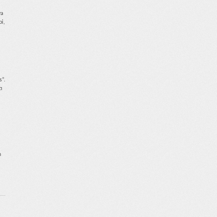
ya
bi,
s”.
tı
n