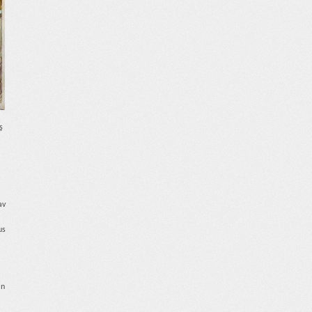
ş
av
us
ın