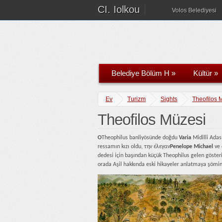
CI. Iolkou
Volos Belediyesi
Belediye Bölüm H
»
Kültür
»
Ev
Turizm
Sights
Theofilos 
Theofilos Müzesi
Ο
Theophilus banliyösünde doğdu
Varia
Midilli Adas
ressamın kızı oldu, την έλεγαν
Penelope Michael
ve 
dedesi için başından küçük Theophilus gelen göster
orada Aşil hakkında eski hikayeler anlatmaya şömin