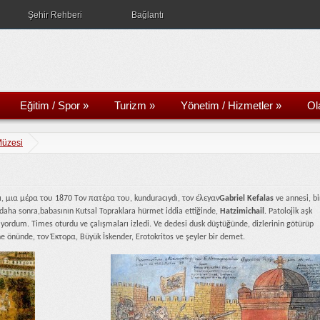
Şehir Rehberi
Bağlantı
Eğitim / Spor
»
Turizm
»
Yönetim / Hizmetler
»
Ol
Müzesi
ı, μια μέρα του 1870 Tον πατέρα του, kunduracıydı, τον έλεγαν
Gabriel Kefalas
ve annesi, bi
daha sonra,babasının Kutsal Topraklara hürmet iddia ettiğinde,
Hatzimichail
. Patolojik aşk
iyordum. Times oturdu ve çalışmaları izledi. Ve dedesi dusk düştüğünde, dizlerinin götürüp
e önünde, τον Έκτορα, Büyük İskender, Erotokritos ve şeyler bir demet.