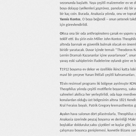
sezonunda başlattı. Yaya çeşitli malzemeler ev ve d
boya dolaşıp (yelkenleri,χαρτόνια, panoları vb) bir
bir kaç coin. Burada, Anakasia yılında, onu ve toprak
Yannis Kontos
, O boya beğendi – onun yetenek takdir
için görevlendirildi.
Ο
Kısa ona bir oda anthropinotero çanak ev yapımı yi
teklif etti. Bu şirin evin Miller John Kontos Theophi
altında barınak ve güvenlik bulmak olacak en öneml
biridir yaratacak. Duvar içinde temalı “Theodoros K
Lernin Dramalı Kazananlar içine yuvarlanıyor″, onun 
yavaş eski sahiplerinin ifadelerine oylandı göre ve bi
T
1912 boyama ev dekor ve özellikle ikinci katta lo
mavi bir çerçeve Yunan İhtilali çeşitli kahramanları, 
T
Evin resimsel programı iki bölgeye ayrılmıştır KON
Theophilus yılında çeşitli motiflerle boyanmış, saksı 
sahneleri akıllıca her yerleştirildi, oda kapı merdi
konulardan olduğu üst bölgesinin altına 1821 Kendis
Kral Feraios boyalı, Patrik Gregory kremasthentos 
A
yakın hava salonun dört pilastrolarla, Theophilus
Anakasia üzerinde peyzaj boyama ve derinliği Makrin
boşluklar doldurulur,saksı çiçekleri ve kuşlar gibi,
çalışması boyunca genişlemesi, kuvvetle Bizans sana