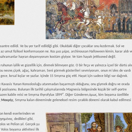
antre edildi. Ve bu yer tarif edildiği gibi. Okuldaki diğer çocuklar onu kızdırmak. Sol ve
l az umut fiziksel konformasyon ne. Και μια μέρα, archinousan Halloween kimin, karar aldı v
l kahramanlar hayran doyamıyorum kostüm giyiyor. Ve tüm hayatı jettisoned değil.
uhunun iyilik ve güzellik için, dinmek bilmeyen göz. O bir fırça ve yalnızca içsel bir dürtü alır
am bu nesne,çiçek, ağaç, kahraman, Seni görmek gösterileri sevmiyorum, onun m'oles de vardı
ce, kırsal kışlar ve yazlar. Içinde 15 Smyrna göç etti. Hayat için sadece bilgi var dağınık.
de Kavasis Yunan Konsolosluğu atanmadan başarmıştı olduğunu, onu giymek doğru ve orada
rdi pozisyonu. Bulunan ilk tarihli çalışmalarında Magnesia bölgesinde küçük bir self-portre
bazen kabile reisi ve Smyrna thyrofylax 1899″. Diğer Gönderen,όμως, kim boyama özellikle
ς Μακρής
, Smyrna kalan döneminde geleneksel resim çıraklık dönemi olarak kabul edilmesi
on kendi eserlerinden ve
ηγημένος, dedikleri gibi,
los ve Pelion yıl. Gerçek şu
Volos boyama aktivitesi ilk