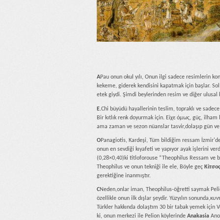
A
Pau onun okul yılı, Onun ilgi sadece resimlerin kons
kekeme, giderek kendisini kapatmak için başlar. So
etek giydi. Şimdi beylerinden resim ve diğer ulusa
E.
Chi büyüdü hayallerinin teslim, topraklı ve sadece r
Bir kıtlık renk doyurmak için. Είχε όμως, güç, ilh
ama zaman ve sezon nüanslar tasvir,dolaşıp gün ve ge
Ο
Panagiotis, Kardeşi, Tüm bildiğim ressam İzmir'
onun en sevdiği kıyafeti ve yapıyor ayak işlerini ve
(0,28×0,40)ki titloforouse “Theophilus Ressam ve 
Theophilus ve onun tekniği ile ele, Böyle geç
Κίτσο
gerektiğine inanmıştır.
C
Neden,onlar iman, Theophilus-öğretti saymak Peli
özellikle onun ilk dışlar şeydir. Yüzyılın sonunda,κυν
Türkler hakkında dolaştım 30 bir tabak yemek için Vo
ki, onun merkezi ile Pelion köylerinde
Anakasia
Ano 