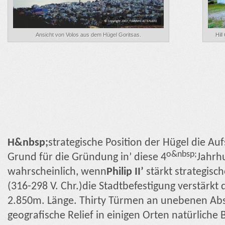
Ansicht von Volos aus dem Hügel Goritsas.
Hil
Η&nbsp;
strategische Position der Hügel die Au
ο&nbsp;
Grund für die Gründung in’ diese 4
Jahrhu
wahrscheinlich, wenn
Philip II’
stärkt strategisc
(316-298 V. Chr.)die Stadtbefestigung verstärkt 
2.850m. Länge. Thirty Türmen an unebenen Abst
geografische Relief in einigen Orten natürliche