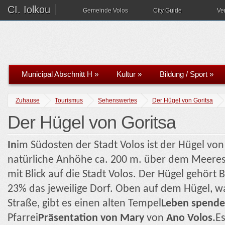
CI. Iolkou
Gemeinde Volos
City Guide
Ve
Municipal Abschnitt H
»
Kultur
»
Bildung / Sport
»
Zuhause
Tourismus
Sehenswertes
Der Hügel von Goritsa
Der Hügel von Goritsa
In
im Südosten der Stadt Volos ist der Hügel von 
natürliche Anhöhe ca. 200 m. über dem Meeress
mit Blick auf die Stadt Volos. Der Hügel gehört 
23% das jeweilige Dorf. Oben auf dem Hügel, wa
Straße, gibt es einen alten Tempel
Leben spende
Pfarrei
Präsentation von Mary
von
Ano Volos.
E