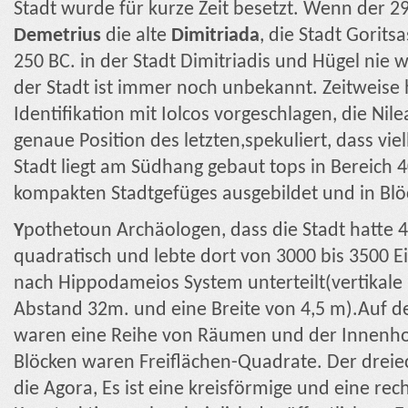
Stadt wurde für kurze Zeit besetzt. Wenn der 2
Demetrius
die alte
Dimitriada
, die Stadt Goritsa
250 BC. in der Stadt Dimitriadis und Hügel nie
der Stadt ist immer noch unbekannt. Zeitweise
Identifikation mit Iolcos vorgeschlagen, die Nil
genaue Position des letzten,spekuliert, dass viel
Stadt liegt am Südhang gebaut tops in Bereich 4
kompakten Stadtgefüges ausgebildet und in Blöc
Y
pothetoun Archäologen, dass die Stadt hatte 
quadratisch und lebte dort von 3000 bis 3500 
nach Hippodameios System unterteilt(vertikale
Abstand 32m. und eine Breite von 4,5 m).Auf d
waren eine Reihe von Räumen und der Innenho
Blöcken waren Freiflächen-Quadrate. Der dreiecki
die Agora, Es ist eine kreisförmige und eine rec