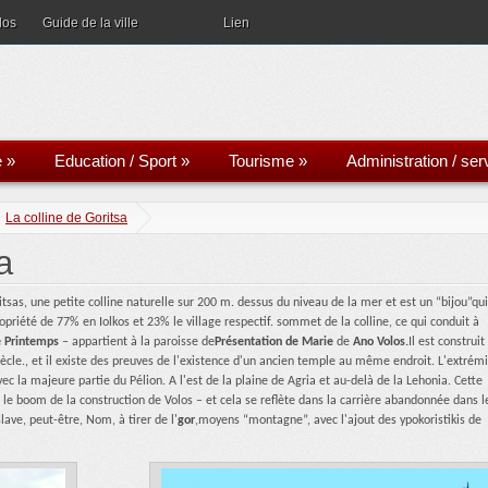
los
Guide de la ville
Lien
e
»
Education / Sport
»
Tourisme
»
Administration / ser
La colline de Goritsa
a
oritsas, une petite colline naturelle sur 200 m. dessus du niveau de la mer et est un “bijou”qui
ropriété de 77% en Iolkos et 23% le village respectif. sommet de la colline, ce qui conduit à
e Printemps
– appartient à la paroisse de
Présentation de Marie
de
Ano Volos.
Il est construit
ècle., et il existe des preuves de l'existence d'un ancien temple au même endroit. L'extrém
avec la majeure partie du Pélion. A l'est de la plaine de Agria et au-delà de la Lehonia. Cette
le boom de la construction de Volos – et cela se reflète dans la carrière abandonnée dans l
ave, peut-être, Nom, à tirer de l'
gor
,moyens “montagne”, avec l'ajout des ypokoristikis de