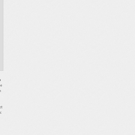
p
le
n
ct
ec