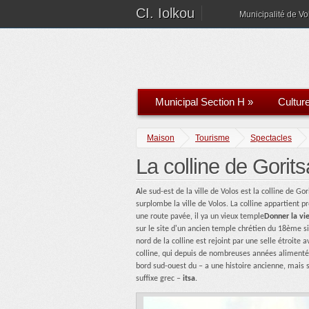
CI. Iolkou
Municipalité de Vo
Municipal Section H
»
Cultur
Maison
Tourisme
Spectacles
La colline de Gorits
A
le sud-est de la ville de Volos est la colline de G
surplombe la ville de Volos. La colline appartient p
une route pavée, il ya un vieux temple
Donner la vi
sur le site d'un ancien temple chrétien du 18ème si
nord de la colline est rejoint par une selle étroite 
colline, qui depuis de nombreuses années alimenté 
bord sud-ouest du – a une histoire ancienne, mais sl
suffixe grec –
itsa
.