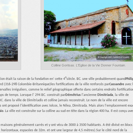
Colline Goritsas. L'Eglise de la Vie Donner Fountain.
ο
ion était la raison de la fondation en’ cette 4
siècle. BC. une ville probablement quand
Phili
rd (316-298 Colombie-Britannique)les fortifications de la ville renforcés par
Cassandre
avec 
rvalles irréguliers, comme le relief géographique offerte dans certains endroits fortificatio
aps de temps. Lorsque l' 294 BC. construit par
Démétrius
l'ancienne
Dimitriada
, la ville de
. dans la ville de Dimitriadis et colline jamais reconstruit. Le nom de la ville est encore
ont proposé l'identification avec Iolcos, le Nilea, Dimitrada. Mais alors l'emplacement exa
io
. La ville est construite sur la colline au sud en tête dans la région 400 ha. Il est conçu av
 maisons généralement carrés et y ont vécu de 3000 à 3500 habitants. A été divisé en blocs
horizontaux, espacées de 32m. et ont une largeur de 4,5 mètres).Sur le côté nord de la