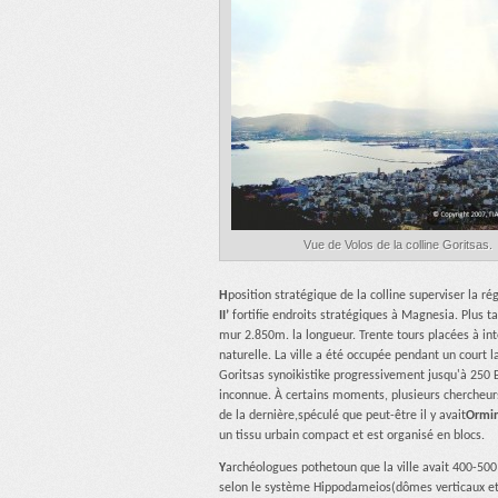
Vue de Volos de la colline Goritsas.
Η
position stratégique de la colline superviser la rég
II’
fortifie endroits stratégiques à Magnesia. Plus ta
mur 2.850m. la longueur. Trente tours placées à inte
naturelle. La ville a été occupée pendant un court l
Goritsas synoikistike progressivement jusqu'à 250 BC
inconnue. À certains moments, plusieurs chercheurs 
de la dernière,spéculé que peut-être il y avait
Ormin
un tissu urbain compact et est organisé en blocs.
Y
archéologues pothetoun que la ville avait 400-500
selon le système Hippodameios(dômes verticaux et 