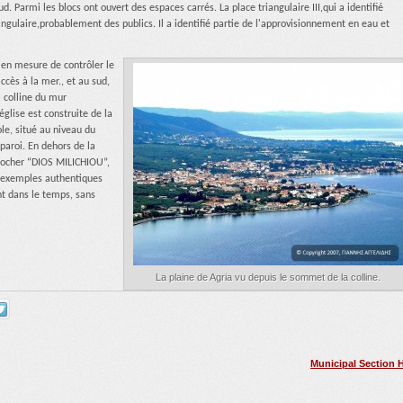
. Parmi les blocs ont ouvert des espaces carrés. La place triangulaire III,qui a identifié
tangulaire,probablement des publics. Il a identifié partie de l'approvisionnement en eau et
e en mesure de contrôler le
cès à la mer., et au sud,
a colline du mur
église est construite de la
le, situé au niveau du
paroi. En dehors de la
e rocher “DIOS MILICHIOU”,
es exemples authentiques
nt dans le temps, sans
La plaine de Agria vu depuis le sommet de la colline.
Municipal Section 