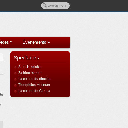
vices
»
Événements
»
Spectacles
Saint Nikolakis
Zafiriou manoir
La colline du diocèse
Theophilos Museum
La colline de Goritsa
ité
e