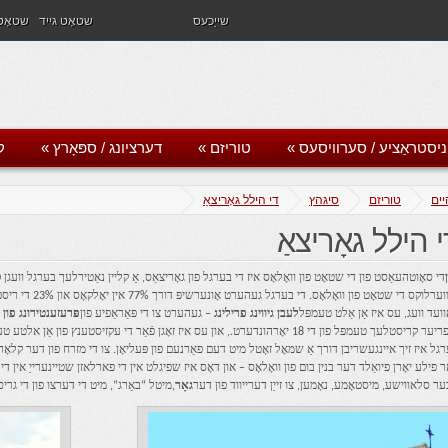
שייַכעס
שטאָט גייד
שטאָט 
ניסטראַציע / סערוויסעס
»
טוריזם
»
דערציונג / ספּאָרץ
»
ק
יים
טוריזם
סיגהץ
די הילל גאָריצאַ
י הילל גאָריצאַ
אָוווערלוקס די שטאָט
ַוועד וועג, עס איז אַן אַלט טעמפּל
לעבן גיווינג פרילינג
– געהערט צו די פּאַראַפיע פון
פּרעזענטירונג פון 
אַ פריער קריסטלעך טעמפּל פון די 18 יאָרהונדערט., און עס איז זאָגן פֿאַר די עקזיסטענ
גל איז זיך איינגעשריבן דורך אַ שמאָל זאָטל מיט דעם פאַרנעם פון פּעליאָן. צו די מזרח פון דער קלאָר פון
ַר פילע יאָרן פיואַלד דער בנין בום פון וואָלאָס – און דאָס איז שפיגלט אין די פארלאזן שטיינערייַ אי
ער סלאווישע, מיסטאָמע, נאָמען, צו זייַן דערייווד פון דער
גאָר
,מיטל “באַרג”, מיט די דערצו פון די גרי