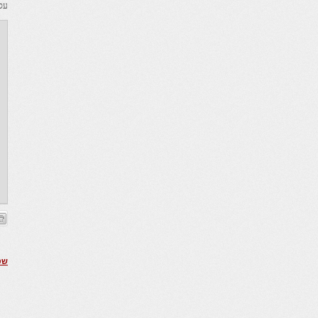
עס 
שט