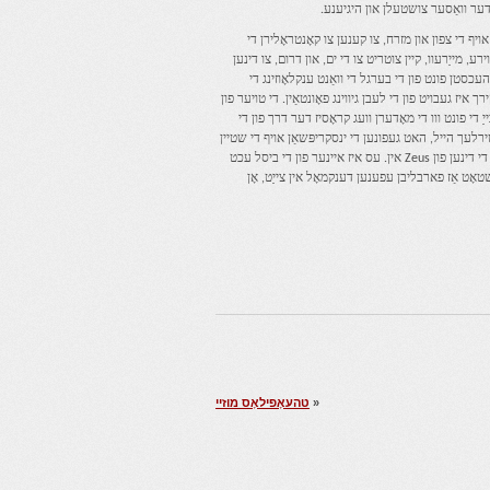
ן דער וואַסער צושטעלן און היגיענע.
ויף די צפון און מזרח, צו קענען צו קאָנטראָלירן די
ע, מייַרעוו, קיין צוטריט צו די ים, און דרום, צו דינען
כסטן פונט פון די בערגל די וואַנט ענקלאָוזינג די
ירך איז געבויט פון די לעבן גיווינג פאָונטאַין. די טויער פון
יַ די פונט ווו די מאָדערן וועג קראָסיז דער דרך פון די
ַטירלעך הייל, האט געפונען די ינסקריפּשאַן אויף די שטיין
“דיאָס מיליטשיאָו”, פּראָווינג די דינען פון Zeus אין. עס איז איינער פון די ביסל עכט
אָט אַז פארבליבן עפענען דענקמאָל אין צייַט, אָן
«
טהעאָפילאָס מוזיי