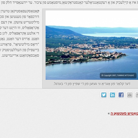
איז אַ קייַלעכיק און אַ רעקטאַנגגיאַלער קאַנסטראַקשאַן,מיסטאָמע פון ​​ציבור. ער יידענאַפייד חלק פו
ק
אַטאַסקעפאַסטיקאַן טויערן א
דורכפאָר פון מענטשן און סכויר
מיליטעריש צוועקן. אין דעם הע
אַקראָפּאָליס, ווו הייַנט דער ק
די אלטע אַקראָפּאָליס, ליגן בי
וואַנט. אַרויס דער וואַנט, נא
ביישפילן פון העללעניסטיק שט
סאַבסאַקוואַנט אריינמישונג.
דער קלאָר פון אַגריאַ ווי געזען פון די שפּיץ פון די בערגל.
אָטיש סעקשאַן ה
»