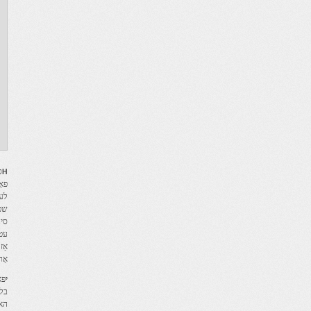
Η
ס
פאָרט
לענ
שטאָ
עטל
אַז
אָר
י
האב