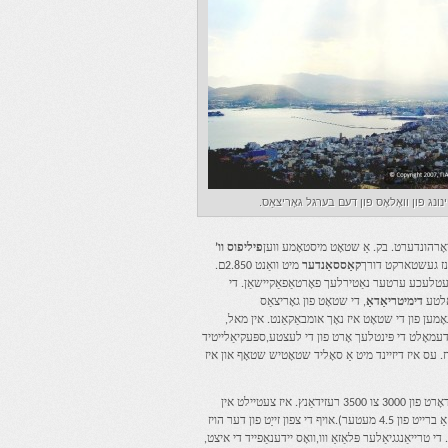
נונג פון וואָלאָס פון דעם בערגל גאָריצאַס.
אָרהונדערט. בק. אַ שטאָט מיסטאָמע ווען
פיליפוס וו’
קאַססאַנדער
מיט וואַנט 2.850ם.
ין עטלעכע ערטער נאַטירלעך פאָרטאַפאַקיישאַן. די
אלטע
דימיטריאַדאַ
, די שטאָט פון גאָריצאַס
ל ריבילט. די נאָמען פון די שטאָט איז נאָך אומבאַקאַנט. אין מאל,
מאָלט די פּינטלעך אָרט פון די לעצטע,ספּעקיאַלייטיד
יז געבויט אויף די דרום בערגל טאַפּס אין געגנט 400 ייקערז. עס איז דיזיינד מיט אַ סאָליד שטאָטיש שטאָף און איז
פּאָטהעטאָון אַרקיאַלאַדזשיסס אַז די שטאָט האט 400-500 האָמעס יוזשאַוואַלי קוואַדראַט און געלעבט דאָרט פון 3000 צו 3500 רעזידאַנץ. איז צעטיילט אין
בלאַקס לויט צו היפּפּאָדאַמעיאָס סיסטעם(ווערטיקאַל און האָריזאָנטאַל דאָמעס, ספּייסט 32m. און האָבן אַ ברייט פון 4.5 מעטער).אויף די צפון זייַט פון דער הויז
 טרייאַנגגיאַלער פּלאַזאַ ווו,וואָס יידענאַפייד די איצט,