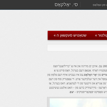
סי. יאָלקאָס
פון וואָלאָס
ולטור
»
שטאָטיש סעקשאַן ה
»
די סאָוטהעאַסט פון די שטאָט פון וואָלאָס איז די בערגל פון גאָריצאַס, אַ קליין נאַטירלעך בערגל וועגן 200 עם. אויבן ים מדרגה און איז אַ “בריליאַנט”וואָס
 פון וואָלאָס. די בערגל געהערט אָונערשיפּ דורך 77% אין יאָלקאָס און 23% די ריספּעקטיוו דאָרף. אַטאָפּ דעם בערגל, וואָס פירט צו אַ
מרים
פון
יאָר וואָלאָס.
עס איז געבויט אויף דעם פּלאַץ פון
ץ פון אַן אלטע טעמפּל אין דער זעלביקער אָרט. די צאָפנדיק סוף פון דעם
 אַגריאַ און ווייַטער פון די לעהאָניאַ. דאס בערגל, אַז
ן די דאָרעמ - מייַרעוודיק ברעג פון – האט אלטע געשיכטע
כיש סאַפיקס יפּאָקאָריסטיקיס –
יצאַ
.