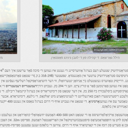
הילל גאָריצאַס. די קהילה פון די לעבן גיווינג פאָונטאַין.
מיי
ο
טראַטידזשיק שטעלע דעם בערגל אָוווערסיינג די געגנט איז געווען די סיבה פֿאַר ערשטן אין’ דעם 4
י
יפיעס סטראַטידזשיק ערטער אין מאַגנעסיאַ. שפּעטער (316-298 ב.ק.)די שטאָט פאָרטאַפאַקיישאַנז געשטארקט דורך
ג. דרייַסיק טאָווערס געשטעלט בייַ אַניוואַן ינטערוואַלז, ווי דער דזשיאַגראַפיקאַל רעליעף געפֿינט א
ט איז געווען פאַרנומען פֿאַר אַ קורץ צייַט. ווען די 294 בק. געבויט דורך
דעמעטריוס דעמעטריוס
די 
סינאָיקיסטיקע ביסלעכווייַז ביז 250 בק. אין דער שטאָט פון דימיטריאַדיס און בערגל קיינמאָ
עכע ריסערטשערז האָבן פארגעלייגט די לעגיטימאַציע מיט יאָלקאָס, די נילעאַ, דימיטראַדאַ. אבער דע
 טאָמער עס איז געווען
אָרמיניאָ
. די שטאָט א
גאַניזירט אין בלאַקס.
ן אַ סעריע פון ​​רומז און די קאָרטיאַרד אויף די דרום. צווישן די בלאַקס זענען עפענען ספּייסיז-סקווערז. די