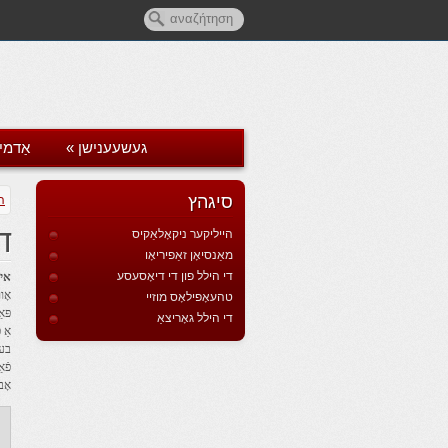
געשעענישן
»
אַדמי
סיגהץ
ה
ד
הייליקער ניקאָלאַקיס
מאַנסיאָן זאַפיריאָו
די הילל פון די דיאָסעסע
אין
טהעאָפילאָס מוזיי
פּא
די הילל גאָריצאַ
בער
פֿא
אָב