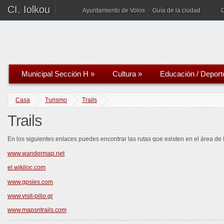
CI. Iolkou
Ayuntamiento de Volos
Guía de la ciudad
Municipal Sección H
»
Cultura
»
Educación / Deport
Casa
Turismo
Trails
Trails
En los siguientes enlaces puedes encontrar las rutas que existen en el área de 
www.wandermap.net
el.wikiloc.com
www.gpsies.com
www.visit-pilio.gr
www.mapsntrails.com