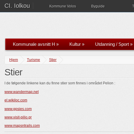
CI. Iolkou
Kommune Volos
Byguide
T
Kommunale avsnitt H
»
Kultur
»
Utdanning / Sport
»
Hjem
Turisme
Stier
Stier
I de følgende linkene kan du finne stier som finnes i området Pelion :
www.wandermap.net
el.wikiloc.com
www.gpsies.com
www.visit-pilio.gr
www.mapsntrails.com