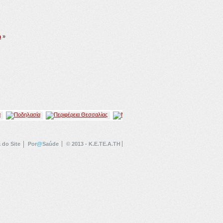
a
»
 do Site
Por
@
Saúde
© 2013 - K.E.TE.A.TH