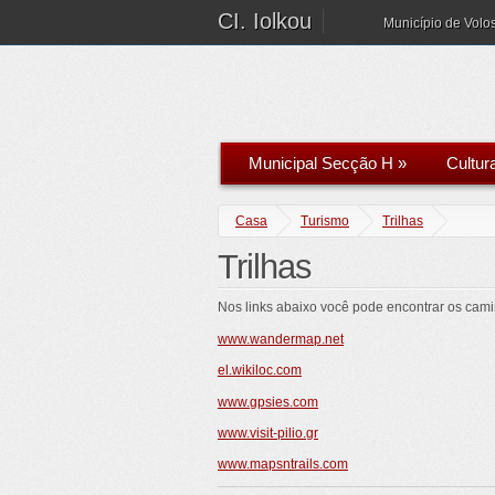
CI. Iolkou
Município de Volo
Municipal Secção H
»
Cultur
Casa
Turismo
Trilhas
Trilhas
Nos links abaixo você pode encontrar os cami
www.wandermap.net
el.wikiloc.com
www.gpsies.com
www.visit-pilio.gr
www.mapsntrails.com