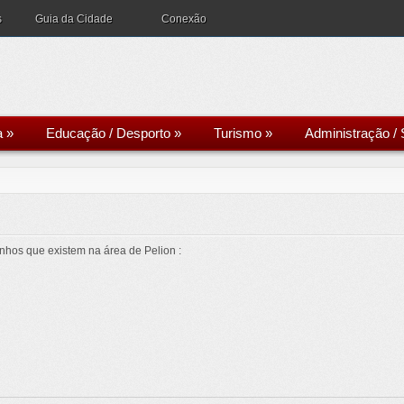
s
Guia da Cidade
Conexão
a
»
Educação / Desporto
»
Turismo
»
Administração / 
nhos que existem na área de Pelion :