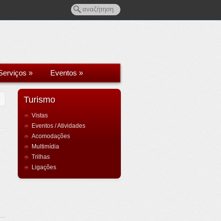
Serviços
»
Eventos
»
Turismo
Vistas
Eventos / Atividades
Acomodações
Multimídia
Trilhas
Ligações