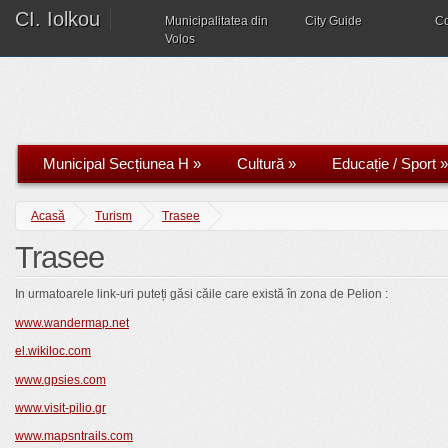
CI. Iolkou
Municipalitatea din
City Guide
C
Volos
Municipal Secțiunea H
»
Cultură
»
Educație / Sport
»
Acasă
Turism
Trasee
Trasee
In urmatoarele link-uri puteți găsi căile care există în zona de Pelion :
www.wandermap.net
el.wikiloc.com
www.gpsies.com
www.visit-pilio.gr
www.mapsntrails.com