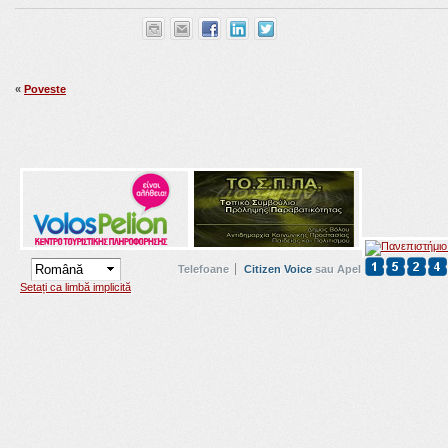
«
Poveste
Telefoane
Citizen Voice
sau Apel
Setați ca limbă implicită