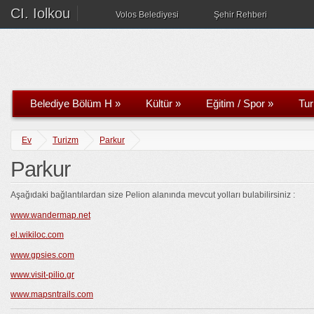
CI. Iolkou
Volos Belediyesi
Şehir Rehberi
Belediye Bölüm H
»
Kültür
»
Eğitim / Spor
»
Tu
Ev
Turizm
Parkur
Parkur
Aşağıdaki bağlantılardan size Pelion alanında mevcut yolları bulabilirsiniz :
www.wandermap.net
el.wikiloc.com
www.gpsies.com
www.visit-pilio.gr
www.mapsntrails.com