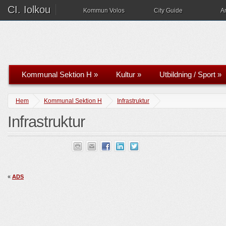
CI. Iolkou
Kommun Volos
City Guide
A
Kommunal Sektion H
»
Kultur
»
Utbildning / Sport
»
Hem
Kommunal Sektion H
Infrastruktur
Infrastruktur
«
ADS