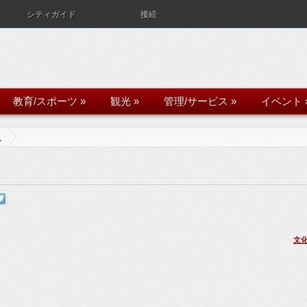
シティガイド
接続
教育/スポーツ
»
観光
»
管理/サービス
»
イベント
ス
文