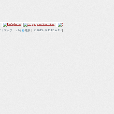
イトマップ
バイ
@
健康
© 2013 - K.E.TE.A.TH