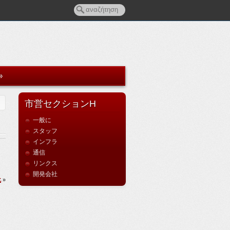
»
市営セクションH
一般に
スタッフ
インフラ
通信
リンクス
開発会社
化
»