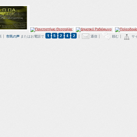
話
市民の声
またはお電話で
通信
頼む
サ