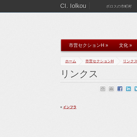
CI. Iolkou
ボロスの市町村
市営セクションH
»
文化
»
ホーム
市営セクションH
リンク
リンクス
«
インフラ